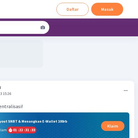
Daftar
Masuk
I
3 15:26
ntralisasi!
ryout SNBT & Menangkan E-Wallet 100rb
Klaim
alam
01
:
22
:
31
:
32