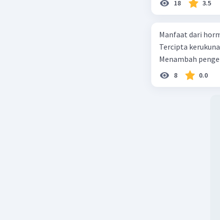
18
3.5
istilah se
desentral
sentralisa
Manfaat dari horm
mengenai 
Tercipta kerukun
Menambah pengeta
Daftar Isi
8
0.0
Pengertia
Ciri-Ciri S
Jenis-Jeni
1. Sentra
2. Sentra
3. Sentral