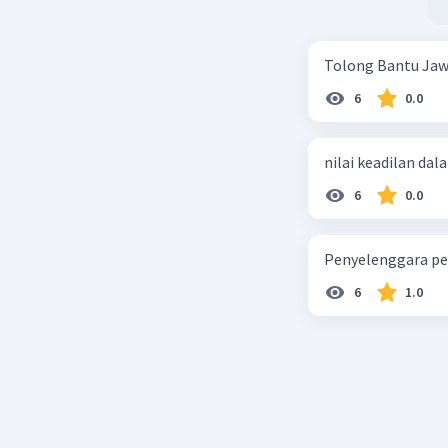
Tujuan Se
Tolong Bantu Jaw
Keunggula
6
0.0
1. Organi
nilai keadilan dal
2. Perenc
6
0.0
3. Pening
4. Pengur
Penyelenggara pe
6
1.0
5. Perbai
6. Pemusa
Kekuranga