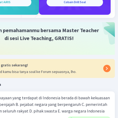
at AiRIS
Cobain Drill Soal
asi
asi: Pengertian, Kelebihan, dan Kekurangan serta
a
m pemahamanmu bersama Master Teacher
di sesi Live Teaching, GRATIS!
y Veronika
 gratis sekarang!
d kamu bisa tanya soal ke Forum sepuasnya, lho.
asi adalah istilah yang mungkin belum banyak dipahami
rapa orang. Istilah ini sering muncul dalam pembahasan
a
sistem pemerintahan. Sentralisasi ini berhubungan
istem pemerintahan yang berkaitan dengan hubungan
ayaan yang terdapat di Indonesia berada di bawah kekuasaan
merintah pusat dan pemerintah daerah.
 seluruh rakyat D. pihak swasta E. warga negara Indonesia
, Istilah ini sering kali juga dikenal dengan pemusatan,