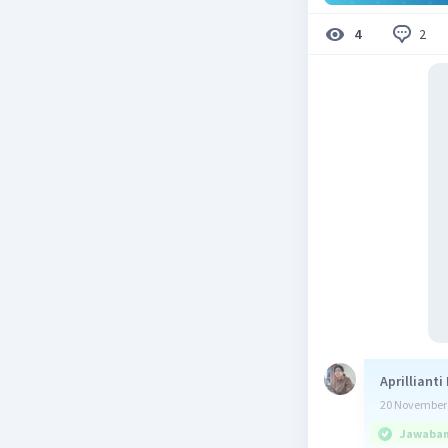
2
4
Aprillianti
20 November 
Jawaban 