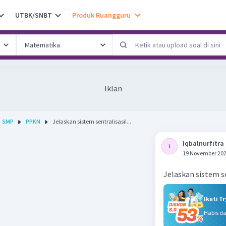
UTBK/SNBT
Produk Ruangguru
Iklan
SMP
PPKN
Jelaskan sistem sentralisasi!...
Iqbalnurfitra 
19 November 202
Jelaskan sistem se
Ikuti T
Habis d