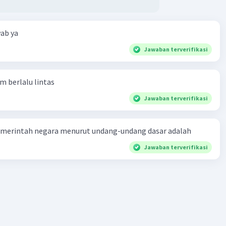
ntralisasi
ab ya
n Sentralisasi
Jawaban terverifikasi
sasi menjadi lebih efisien dan menjadi lebih ramping
am berlalu lintas
anaan dan pengembangan organisasi lebih terintegrasi
Jawaban terverifikasi
katan resource sharing dan sinergi
angan redundancies aset dan fasilitas lain
merintah negara menurut undang-undang dasar adalah
Jawaban terverifikasi
kan koordinasi
tan expertise
n sentralisasi