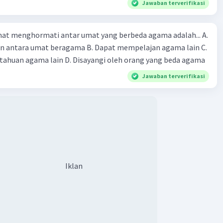
Jawaban terverifikasi
ntralisasi ini juga berkaitan dengan lawannya yaitu
isasi. Nah untuk mengetahui penjelasan tentang
si yang lebih jelas, simak artikel di bawah ini ya grameds
at menghormati antar umat yang berbeda agama adalah... A.
sentralisasi.
an antara umat beragama B. Dapat mempelajan agama lain C.
huan agama lain D. Disayangi oleh orang yang beda agama
Jawaban terverifikasi
n Sentralisasi
entralisasi
s Sentralisasi
lisasi departemen
Iklan
lisasi manajemen
isasi geografis