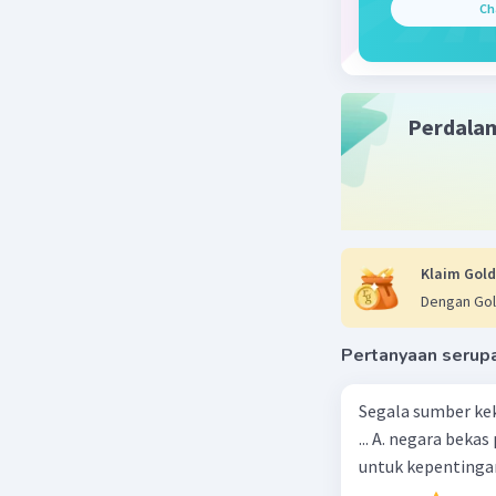
Ch
Administr
Sentralis
Contohny
Perdala
￼
￼
Written b
Klaim Gold
Dengan Gol
Sentralis
oleh bebe
Pertanyaan serup
mengenai 
dengan s
Segala sumber kek
antara pe
... A. negara bekas penjajah B. pejabat negara yang berpengaruh C. pemerintah
untuk kepentingan
Selain itu