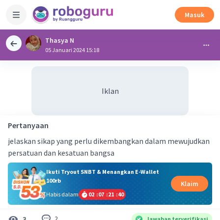
Masuk
Thasya N
05 Januari 2024 15:18
Iklan
Pertanyaan
jelaskan sikap yang perlu dikembangkan dalam mewujudkan
persatuan dan kesatuan bangsa
Ikuti Tryout SNBT & Menangkan E-Wallet
100rb
Klaim
Habis dalam
02
:
07
:
21
:
39
2
3
Jawaban terverifikasi