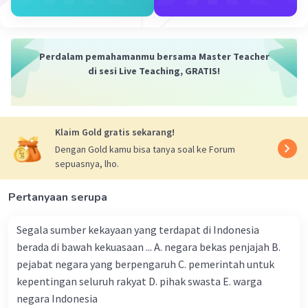
Kesimpulan:
Untuk mewujudkan persatuan dan kesatuan bangsa, kita
perlu mengembangkan sikap gotong royong, toleransi,
Perdalam pemahamanmu bersama Master Teacher
kerja sama, dan menghormati keberagaman. Semoga
di sesi Live Teaching, GRATIS!
penjelasan ini membantu kamu, ya! 🙂
·
0.0
(
0
)
Balas
Beri Rating
Klaim Gold gratis sekarang!
Dengan Gold kamu bisa tanya soal ke Forum
Miftah B
Community
Level 59
sepuasnya, lho.
05 Januari 2024 23:25
Jawaban terverifikasi
Pertanyaan serupa
Halo sobat 👋
Jawaban: Untuk mewujudkan persatuan dan kesatuan
Iklan
Segala sumber kekayaan yang terdapat di Indonesia
bangsa, ada beberapa sikap yang perlu dikembangkan
berada di bawah kekuasaan ... A. negara bekas penjajah B.
oleh setiap individu. Begini lah sikapnya:
pejabat negara yang berpengaruh C. pemerintah untuk
1. Menghargai keberagaman: Menghargai dan
kepentingan seluruh rakyat D. pihak swasta E. warga
menghormati perbedaan dalam budaya, agama, suku,
negara Indonesia
dan bahasa adalah langkah penting dalam membangun