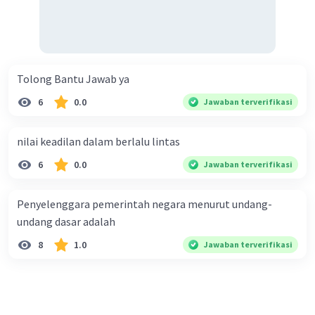
mengatasi perbedaan, dan mencari solusi yang
menguntungkan semua pihak.
5. Menghormati simbol-simbol nasional: Menghormati
simbol-simbol nasional seperti bendera, lagu
kebangsaan, dan lambang negara adalah sikap yang
Tolong Bantu Jawab ya
penting dalam memperkuat persatuan. Menghormati
6
0.0
Jawaban terverifikasi
simbol-simbol ini menunjukkan rasa bangga dan cinta
terhadap negara, serta mengingatkan kita akan
identitas dan sejarah bersama.
nilai keadilan dalam berlalu lintas
6. Membangun kesadaran sejarah: Memahami sejarah
bangsa dan menghargai perjuangan para pahlawan
6
0.0
Jawaban terverifikasi
nasional adalah sikap yang penting dalam membangun
persatuan. Dengan mempelajari sejarah, kita dapat
Penyelenggara pemerintah negara menurut undang-
menghargai perjuangan bersama dan memahami nilai-
undang dasar adalah
nilai yang menjadi dasar persatuan bangsa.
7. Menghindari konflik dan kekerasan: Menghindari
8
1.0
Jawaban terverifikasi
konflik dan kekerasan adalah sikap yang penting dalam
membangun persatuan. Konflik dan kekerasan hanya
akan memperburuk situasi dan merusak ikatan sosial.
Sebaliknya, mencari cara damai untuk menyelesaikan
perbedaan dan mempromosikan dialog adalah langkah