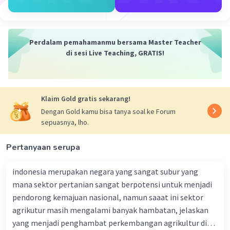
didistribusikan secara seragam di seluruh
wilayah, tetapi ada yang terbatas pada area
tertentu tergantung pada faktor-faktor seperti
Perdalam pemahamanmu bersama Master Teacher
sosial, ekonomi, politik, dan sosial-budaya.
di sesi Live Teaching, GRATIS!
Dalam konteks ini, geografi mengamati
fenomena persebaran wilayah untuk
mendapatkan pemahaman tentang cara
distribusi fenomena ini memengaruhi dan
Klaim Gold gratis sekarang!
dipengaruhi oleh kawasan geografisnya. Prinsip
Dengan Gold kamu bisa tanya soal ke Forum
persebaran wilayah ini memungkinkan kita
sepuasnya, lho.
untuk menganalisis dan memahami variasi
regional, perkembangan, dan peluang yang hadir
Pertanyaan serupa
dalam sebuah daerah.
Dalam geografi, beberapa jenis persebaran
indonesia merupakan negara yang sangat subur yang
wilayah dikenali, termasuk persebaran acak,
mana sektor pertanian sangat berpotensi untuk menjadi
persebaran seragam, dan persebaran
pendorong kemajuan nasional, namun saaat ini sektor
terkonsentrasi.
agrikutur masih mengalami banyak hambatan, jelaskan
Persebaran acak terjadi ketika fenomena
yang menjadi penghambat perkembangan agrikultur di