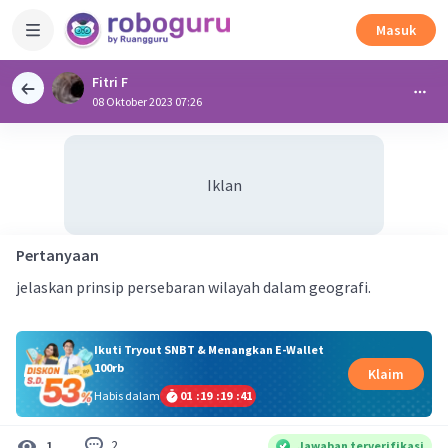
Masuk
Fitri F
08 Oktober 2023 07:26
Iklan
Pertanyaan
jelaskan prinsip persebaran wilayah dalam geografi.
Ikuti Tryout SNBT & Menangkan E-Wallet
100rb
Klaim
Habis dalam
01
:
19
:
19
:
40
2
1
Jawaban terverifikasi