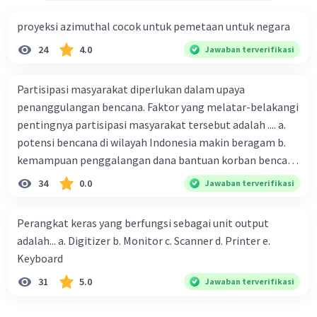
proyeksi azimuthal cocok untuk pemetaan untuk negara
24
4.0
Jawaban terverifikasi
Partisipasi masyarakat diperlukan dalam upaya
penanggulangan bencana. Faktor yang melatar-belakangi
pentingnya partisipasi masyarakat tersebut adalah .... a.
potensi bencana di wilayah Indonesia makin beragam b.
kemampuan penggalangan dana bantuan korban bencana
makin tinggi c. pemahaman pendidikan kebencanaan
34
0.0
Jawaban terverifikasi
kepada masyarakat masih rendah d. masyarakat
merupakan pihak yang langsung berhadapan dengan
Perangkat keras yang berfungsi sebagai unit output
bencana e. kepercayaan pemerintah bahwa masyarakat
adalah... a. Digitizer b. Monitor c. Scanner d. Printer e.
mampu mengatasi bencana
Keyboard
31
5.0
Jawaban terverifikasi