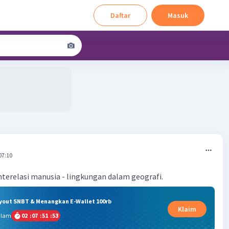
Daftar
Masuk
07:10
interelasi manusia - lingkungan dalam geografi.
ryout SNBT & Menangkan E-Wallet 100rb
Klaim
alam
02
:
07
:
51
:
52