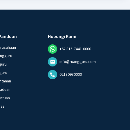
Panduan
Hubungi Kami
erusahaan
+62 815-7441-0000
angguru
info@ruangguru.com
guru
guru
02130930000
ntanan
gaduan
entuan
vasi