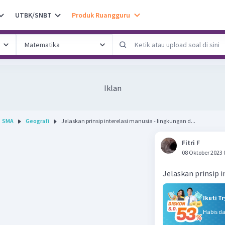
UTBK/SNBT
Produk Ruangguru
Iklan
SMA
Geografi
Jelaskan prinsip interelasi manusia - lingkungan d...
Fitri F
08 Oktober 2023 
Jelaskan prinsip 
Ikuti T
Habis d