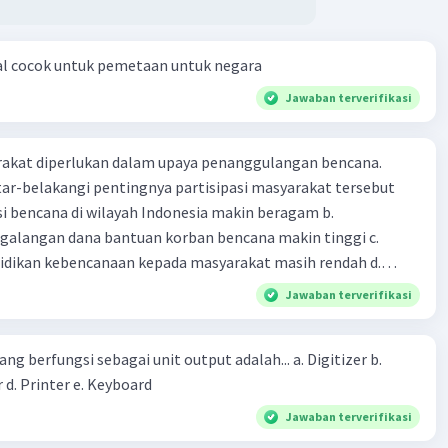
al cocok untuk pemetaan untuk negara
Jawaban terverifikasi
arakat diperlukan dalam upaya penanggulangan bencana.
ar-belakangi pentingnya partisipasi masyarakat tersebut
ensi bencana di wilayah Indonesia makin beragam b.
langan dana bantuan korban bencana makin tinggi c.
ikan kebencanaan kepada masyarakat masih rendah d.
akan pihak yang langsung berhadapan dengan bencana e.
Jawaban terverifikasi
erintah bahwa masyarakat mampu mengatasi bencana
ng berfungsi sebagai unit output adalah... a. Digitizer b.
 d. Printer e. Keyboard
Jawaban terverifikasi