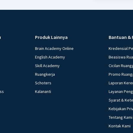
u
Produk Lainnya
Bantuan & 
Brain Academy Online
Kredensial P
English Academy
Beasiswa Ru
Skill Academy
Cicilan Ruang
Ruangkerja
Promo Ruang
Schoters
Laporan Kere
ess
Kalananti
Layanan Pen
Syarat & Ket
Kebijakan Pri
Tentang Kami
Kontak Kami