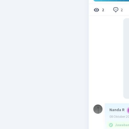
2
2
Nanda R
08 Oktober 2
Jawaban 