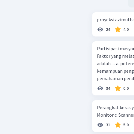
proyeksi azimuth
24
4.0
Partisipasi masy
Faktor yang melat
adalah .... a. pot
kemampuan pengga
pemahaman pendid
masyarakat merup
34
0.0
kepercayaan pem
Perangkat keras ya
Monitor c. Scanner
31
5.0