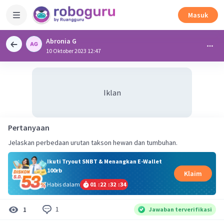
Masuk
Abronia G
10 Oktober 2023 12:47
Iklan
Pertanyaan
Jelaskan perbedaan urutan takson hewan dan tumbuhan.
Ikuti Tryout SNBT & Menangkan E-Wallet
100rb
Klaim
Habis dalam
01
:
22
:
32
:
33
1
1
Jawaban terverifikasi