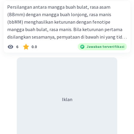
Persilangan antara mangga buah bulat, rasa asam
·
0.0
(
0
)
Balas
Beri Rating
(BBmm) dengan mangga buah lonjong, rasa manis
(bbMM) menghasilkan keturunan dengan fenotipe
mangga buah bulat, rasa manis. Bila keturunan pertama
disilangkan sesamanya, pemyataan di bawah ini yang tidak
benar mengenai keturunan yang dihasilkan dari
6
0.0
Jawaban terverifikasi
persilangan terse but adalah ... A. dihasilkan sembilan
Iklan
mangga buah bulat, rasa mants B. dihasilkan tiga mangga
buah lonjong, rasa asam C. dihasi lkan tiga mangga buah
bulat, rasa manis D. dihasi lkan tiga mangga buah bulat,
rasa asam
Iklan