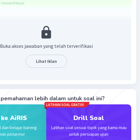
terverifikasi
 bantu jawab yaa
itutum merupakan hukum positif yang berlaku saat ini.
 KUHP, KUHPerdata, sejumlah UU yang berlaku saat ini.
 ius constituendum merupakan hukum yang dicita-citakan
Buka akses jawaban yang telah terverifikasi
epan, seperti RUU, rancangan peraturan lain.
embantu, terimakasih
Lihat Iklan
·
5.0
(
1
)
Balas
ating
pemahaman lebih dalam untuk soal ini?
LATIHAN SOAL GRATIS!
 ke AiRIS
Drill Soal
Iklan
t dan belajar bareng
Latihan soal sesuai topik yang kamu mau
man pintarmu!
untuk persiapan ujian