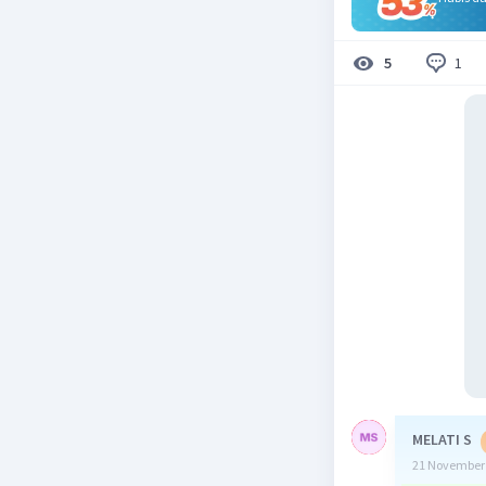
1
5
MELATI S
21 November 