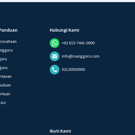
Panduan
Hubungi Kami
erusahaan
+62 815-7441-0000
angguru
info@ruangguru.com
guru
guru
02130930000
ntanan
gaduan
entuan
vasi
Ikuti Kami