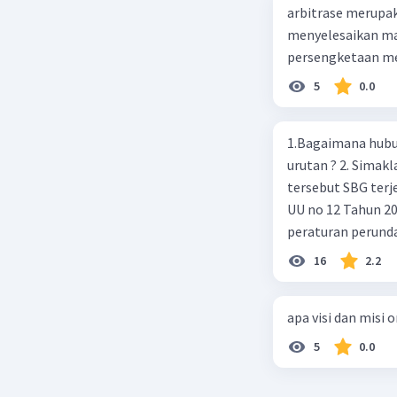
arbitrase merupa
menyelesaikan mas
persengketaan me
5
0.0
1.Bagaimana hubun
urutan ? 2. Simaklah beberapa peraturan perundangan apakah peraturan
tersebut SBG terj
UU no 12 Tahun 2011,
peraturan perund
2003 4.sebutkan produk UU atas perintah UUD NRI Tahun 1945 ( pasal18, pasal
16
2.2
22, pasal 23, Pasal
pasal 33 )
apa visi dan misi 
5
0.0