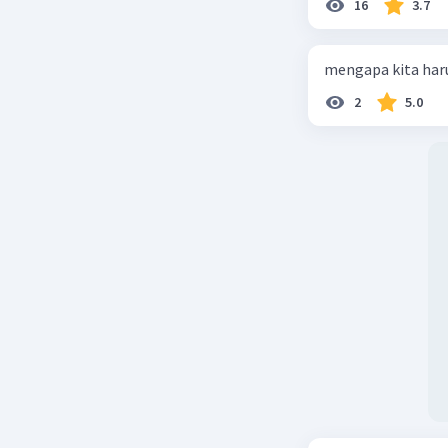
16
3.7
mengapa kita haru
2
5.0