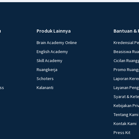
u
Produk Lainnya
Bantuan & 
Brain Academy Online
Kredensial P
English Academy
Beasiswa Ru
Skill Academy
Cicilan Ruang
Ruangkerja
Promo Ruang
Schoters
Laporan Kere
ess
Kalananti
Layanan Pen
Syarat & Ket
Kebijakan Pri
Tentang Kami
Kontak Kami
Press Kit