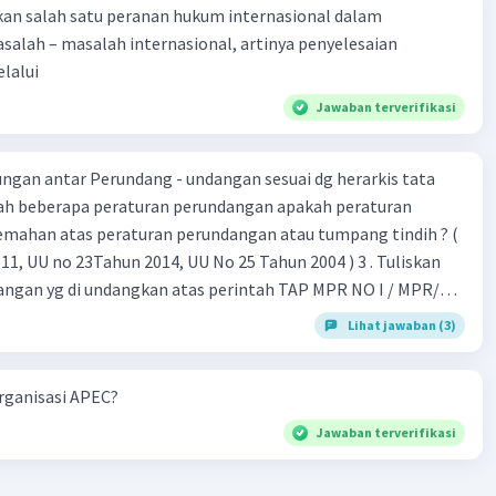
kan salah satu peranan hukum internasional dalam
alah – masalah internasional, artinya penyelesaian
lalui
Jawaban terverifikasi
gan antar Perundang - undangan sesuai dg herarkis tata
emahan atas peraturan perundangan atau tumpang tindih ? (
 UU no 23Tahun 2014, UU No 25 Tahun 2004 ) 3 . Tuliskan
angan yg di undangkan atas perintah TAP MPR NO I / MPR/
Lihat jawaban (3)
 26 , Pasal 27,pasal ,pasal 28, pasal 29, pasal 30 ,pasal 31 dan
organisasi APEC?
Jawaban terverifikasi