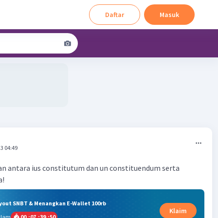
Daftar
Masuk
3 04:49
n antara ius constitutum dan un constituendum serta
a!
ryout SNBT & Menangkan E-Wallet 100rb
Klaim
alam
00
:
07
:
39
:
50