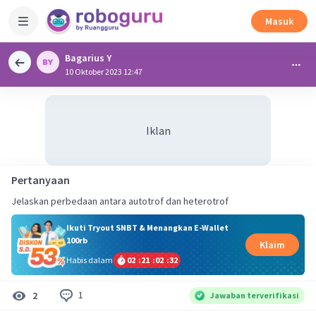
Masuk
Bagarius Y
10 Oktober 2023 12:47
Iklan
Pertanyaan
Jelaskan perbedaan antara autotrof dan heterotrof
Ikuti Tryout SNBT & Menangkan E-Wallet
100rb
Klaim
Habis dalam
02
:
21
:
02
:
32
1
2
Jawaban terverifikasi