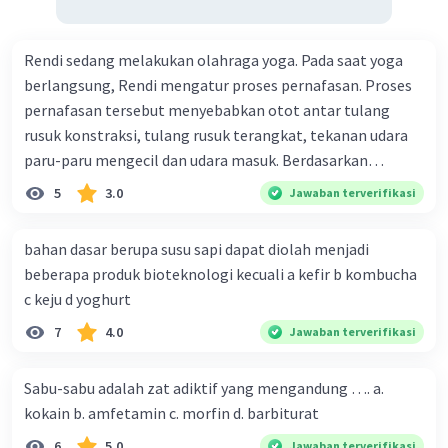
Rendi sedang melakukan olahraga yoga. Pada saat yoga
berlangsung, Rendi mengatur proses pernafasan. Proses
pernafasan tersebut menyebabkan otot antar tulang
rusuk konstraksi, tulang rusuk terangkat, tekanan udara
paru-paru mengecil dan udara masuk. Berdasarkan
informasi tersebut, dapat disimpulkan bahwa Rendi
5
3.0
Jawaban terverifikasi
sedang melakukan proses pernafasan....
bahan dasar berupa susu sapi dapat diolah menjadi
beberapa produk bioteknologi kecuali a kefir b kombucha
c keju d yoghurt
7
4.0
Jawaban terverifikasi
Sabu-sabu adalah zat adiktif yang mengandung …. a.
kokain b. amfetamin c. morfin d. barbiturat
6
5.0
Jawaban terverifikasi