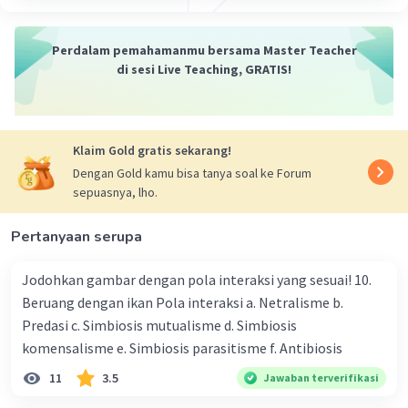
Sumber Energi: Heterotrof tidak dapat menghasilkan
energi sendiri melalui fotosintesis atau kemosintesis.
Perdalam pemahamanmu bersama Master Teacher
Mereka harus mendapatkan energi dari organisme lain
di sesi Live Teaching, GRATIS!
atau senyawa organik yang sudah ada.
Sumber Nutrisi: Heterotrof tidak membuat nutrisi
mereka sendiri dari bahan anorganik. Mereka harus
Klaim Gold gratis sekarang!
mendapatkan nutrisi organik yang sudah ada, seperti
Dengan Gold kamu bisa tanya soal ke Forum
glukosa dan molekul organik lainnya, dengan
sepuasnya, lho.
mengonsumsi organisme lain atau materi organik yang
telah terbentuk.
Pertanyaan serupa
Contoh Organisme: Contoh heterotrof termasuk
manusia, hewan, jamur, dan banyak bakteri. Mereka
Jodohkan gambar dengan pola interaksi yang sesuai! 10.
semua bergantung pada organisme lain atau sisa-sisa
Beruang dengan ikan Pola interaksi a. Netralisme b.
organik untuk mendapatkan energi dan nutrisi.
Predasi c. Simbiosis mutualisme d. Simbiosis
komensalisme e. Simbiosis parasitisme f. Antibiosis
Dengan kata lain, perbedaan utama antara autotrof dan
heterotrof terletak pada kemampuan mereka untuk
11
3.5
Jawaban terverifikasi
menghasilkan energi dan nutrisi sendiri (autotrof)
versus ketergantungan mereka pada organisme atau