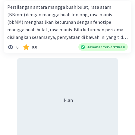
sumber-sumber organik lainnya untuk memenuhi
Persilangan antara mangga buah bulat, rasa asam
kebutuhan energi dan nutrisi (heterotrof).
(BBmm) dengan mangga buah lonjong, rasa manis
(bbMM) menghasilkan keturunan dengan fenotipe
·
5.0
(
1
)
Balas
Beri Rating
mangga buah bulat, rasa manis. Bila keturunan pertama
disilangkan sesamanya, pemyataan di bawah ini yang tidak
benar mengenai keturunan yang dihasilkan dari
6
0.0
Jawaban terverifikasi
persilangan terse but adalah ... A. dihasilkan sembilan
mangga buah bulat, rasa mants B. dihasilkan tiga mangga
buah lonjong, rasa asam C. dihasi lkan tiga mangga buah
bulat, rasa manis D. dihasi lkan tiga mangga buah bulat,
Iklan
rasa asam
Iklan