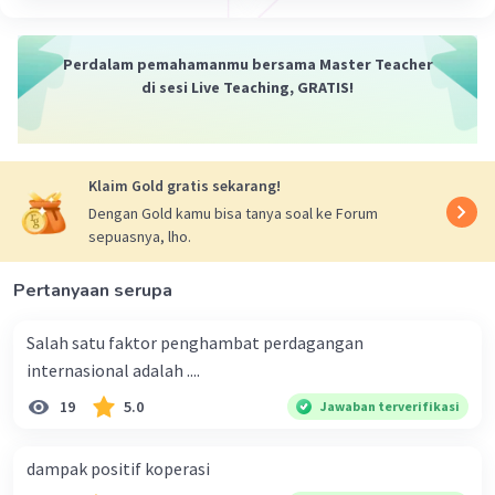
·
0.0
(
0
)
Balas
Beri Rating
Perdalam pemahamanmu bersama Master Teacher
di sesi Live Teaching, GRATIS!
Klaim Gold gratis sekarang!
Dengan Gold kamu bisa tanya soal ke Forum
sepuasnya, lho.
Pertanyaan serupa
Salah satu faktor penghambat perdagangan
internasional adalah ....
19
5.0
Jawaban terverifikasi
dampak positif koperasi