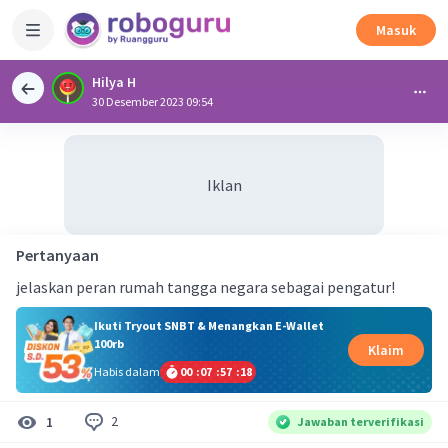
Masuk
Hilya H
30 Desember 2023 09:54
Iklan
Pertanyaan
jelaskan peran rumah tangga negara sebagai pengatur!
Ikuti Tryout SNBT & Menangkan E-Wallet
100rb
Klaim
Habis dalam
00
:
07
:
57
:
17
2
1
Jawaban terverifikasi