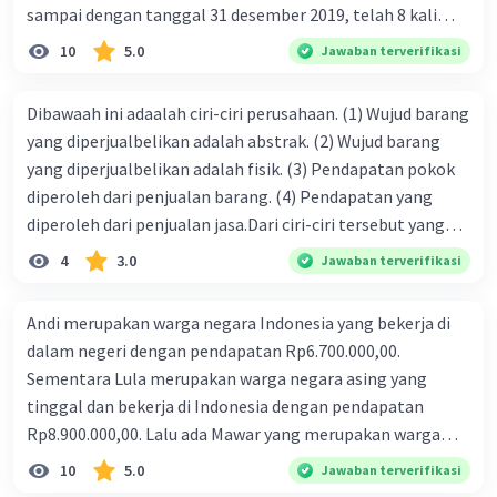
sampai dengan tanggal 31 desember 2019, telah 8 kali
terbit. 4. gaji terutang untuk periode berjalan sebesar
10
5.0
Jawaban terverifikasi
Rp800.000,00 dari data di atas, pencatatan jurnal pembalik
yang benar adalah ....
Dibawaah ini adaalah ciri-ciri perusahaan. (1) Wujud barang
yang diperjualbelikan adalah abstrak. (2) Wujud barang
yang diperjualbelikan adalah fisik. (3) Pendapatan pokok
diperoleh dari penjualan barang. (4) Pendapatan yang
diperoleh dari penjualan jasa.Dari ciri-ciri tersebut yang
merupakan ciri dari perusahaan dagang ditunjukan pada
4
3.0
Jawaban terverifikasi
nomor…. a. 1 dan 3 b. 3 dan 4 c. 2 dan 3 d. 1 dan 2 e. 2 dan 4
Andi merupakan warga negara Indonesia yang bekerja di
dalam negeri dengan pendapatan Rp6.700.000,00.
Sementara Lula merupakan warga negara asing yang
tinggal dan bekerja di Indonesia dengan pendapatan
Rp8.900.000,00. Lalu ada Mawar yang merupakan warga
negara Indonesia yang tinggal dan bekerja di luar negeri
10
5.0
Jawaban terverifikasi
dengan pendapatan Rp11.000.000,00. Hitunglah PNB