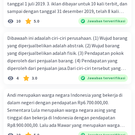
tanggal 1 juli 2019. 3. iklan dibayar untuk 10 kali terbit, dan
sampai dengan tanggal 31 desember 2019, telah 8 kali
terbit. 4. gaji terutang untuk periode berjalan sebesar
10
5.0
Jawaban terverifikasi
Rp800.000,00 dari data di atas, pencatatan jurnal pembalik
yang benar adalah ....
Dibawaah ini adaalah ciri-ciri perusahaan. (1) Wujud barang
yang diperjualbelikan adalah abstrak. (2) Wujud barang
yang diperjualbelikan adalah fisik. (3) Pendapatan pokok
diperoleh dari penjualan barang. (4) Pendapatan yang
diperoleh dari penjualan jasa.Dari ciri-ciri tersebut yang
merupakan ciri dari perusahaan dagang ditunjukan pada
4
3.0
Jawaban terverifikasi
nomor…. a. 1 dan 3 b. 3 dan 4 c. 2 dan 3 d. 1 dan 2 e. 2 dan 4
Andi merupakan warga negara Indonesia yang bekerja di
dalam negeri dengan pendapatan Rp6.700.000,00.
Sementara Lula merupakan warga negara asing yang
tinggal dan bekerja di Indonesia dengan pendapatan
Rp8.900.000,00. Lalu ada Mawar yang merupakan warga
negara Indonesia yang tinggal dan bekerja di luar negeri
Jawaban terverifikasi