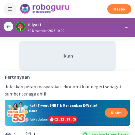
Masuk
Hilya H
30 Desember 2023 10:00
Iklan
Pertanyaan
Jelaskan peran masyarakat ekonomi luar negeri sebagai
sumber tenaga ahli!
Ikuti Tryout SNBT & Menangkan E-Wallet
100rb
Klaim
Habis dalam
02
:
12
:
18
:
05
1
1
Jawaban terverifikasi