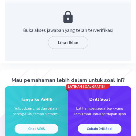
melalui pertukaran tenaga kerja dengan luar
negeri maka dapat memenuhi kekurangan
tenaga tenaga ahli dalam negeri. Selain itu,
juga sebagai sumber devisa negara. Dengan
Buka akses jawaban yang telah terverifikasi
pertukaran tenaga ahli, barang dan jasa
dapat diproduksi secara maksimal, baik
Lihat Iklan
jumlah maupun kualitasnya.
·
0.0
(
0
)
Balas
Beri Rating
Mau pemahaman lebih dalam untuk soal ini?
LATIHAN SOAL GRATIS!
Tanya ke AiRIS
Drill Soal
Yuk, cobain chat dan belajar
Latihan soal sesuai topik yang
bareng AiRIS, teman pintarmu!
kamu mau untuk persiapan ujian
Iklan
Chat AiRIS
Cobain Drill Soal