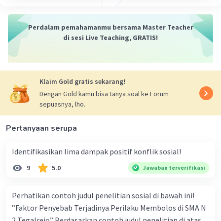
Perdalam pemahamanmu bersama Master Teacher
di sesi Live Teaching, GRATIS!
Klaim Gold gratis sekarang!
Dengan Gold kamu bisa tanya soal ke Forum
sepuasnya, lho.
Pertanyaan serupa
Identifikasikan lima dampak positif konflik sosial!
9
5.0
Jawaban terverifikasi
Perhatikan contoh judul penelitian sosial di bawah ini!
”Faktor Penyebab Terjadinya Perilaku Membolos di SMA N
2 Tegalrejo” Berdasarkan contoh judul penelitian di atas