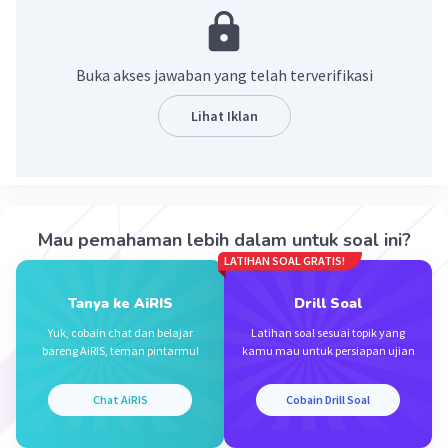
memudahkan akses cepat ke halaman web tertentu.
Pengguna dapat menambahkan bookmark ke situs web
yang sering mereka kunjungi atau halaman tertentu
Buka akses jawaban yang telah terverifikasi
yang ingin mereka simpan untuk referensi atau akses
nanti. Berikut beberapa poin penting tentang
Lihat Iklan
bookmarks:
1. **Penyimpanan Tautan**: Bookmarks digunakan untuk
menyimpan tautan (URL) ke halaman web atau sumber
daya online lainnya. Ini memungkinkan pengguna untuk
mengakses situs web tersebut dengan cepat tanpa
Mau pemahaman lebih dalam untuk soal ini?
harus mengingat atau mengetik ulang alamat URL-nya.
LATIHAN SOAL GRATIS!
2. **Organisasi**: Sebagian besar peramban web
Tanya ke AiRIS
Drill Soal
memungkinkan pengguna untuk mengorganisasi
bookmark mereka dalam folder atau kategori. Ini
Yuk, cobain chat dan belajar
Latihan soal sesuai topik yang
membantu pengguna menjaga bookmark mereka
bareng AiRIS, teman pintarmu!
kamu mau untuk persiapan ujian
teratur dan mudah diakses.
Chat AiRIS
Cobain Drill Soal
3. **Akses Cepat**: Bookmarks memberikan cara cepat
dan mudah untuk mengakses situs web yang sering