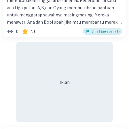
merencanakan tinggal di desanenek. Kebetulan, di sana
mengatur dan mengakses sumber daya online dengan
lebih efisien.
ada tiga petani A,B,dan C yang membutuhkan bantuan
untuk menggarap sawahnya masingmasing. Mereka
·
0.0
(
0
)
Balas
Beri Rating
menawari Ana dan Bobi upah jika mau membantu mereka.
Masing-masing petani tersebut memberikan penawaran
8
4.3
Lihat jawaban (8)
yang berbeda: Petani A menawarkan 10 ribu rupiah buat
Nanda R
Community
Level 89
masing-masing (Ana dan Bobi) setiap hari. Petani B hanya
15 Januari 2024 15:16
akan memberi Bobi sepuluh ribu rupiah pada hari pertama
Jawaban terverifikasi
kemudian setiap berikutnya menaikkan sebesar 10 ribu
menjadi 20 ribu, 30 ribu, dan seterusnya, sementara ia akan
Bookmarks adalah fitur yang tersedia pada
Iklan
memberi Ana di hari pertama 100 ribu rupiah dan
browser seperti Google Chrome, Mozilla Firefox,
kemudian diturunkan 10 ribu rupiah setiap hari berikutnya
dan Opera untuk menyimpan dan mengakses
Iklan
menjadi 90 ribu, 80 ribu, dan seterusnya. Petani C tidak
kembali situs web yang favorit atau sering
tertarik dibantu Bobi, sehingga ia hanya akan memberi 1
dikunjungi. Bookmarks memudahkan pengguna
ribu rupiah di hari pertama saja dan tidak akan memberi
dalam mengakses situs web yang sering
dikunjungi tanpa harus mengetikkan alamat web
apapun di hari berikutnya. Sementara untuk Ana, ia akan
tersebut secara terus-berus
memberikan seribu rupiah pada hari pertama, lalu setiap
hari berikutnya dua kali lipat sebelumnya. Jadi Ana akan
·
0.0
(
0
)
Balas
Beri Rating