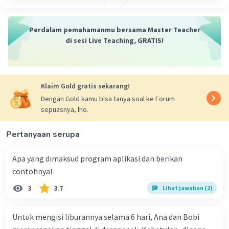
dikunjungi. Pengguna cukup membuka daftar bookmark
mereka dan mengklik tautan untuk langsung
mengunjungi halaman web tersebut.
Perdalam pemahamanmu bersama Master Teacher
di sesi Live Teaching, GRATIS!
4. **Sinkronisasi**: Banyak peramban modern juga
menawarkan fitur sinkronisasi bookmark. Ini
memungkinkan pengguna untuk menyimpan bookmark
mereka di awan (cloud) dan mengaksesnya dari
Klaim Gold gratis sekarang!
berbagai perangkat yang berbeda, seperti komputer,
Dengan Gold kamu bisa tanya soal ke Forum
ponsel, atau tablet.
sepuasnya, lho.
5. **Privasi**: Sebagian besar bookmark bersifat
pribadi, artinya hanya pemilik akun atau komputer yang
Pertanyaan serupa
dapat mengakses dan mengelola bookmark tersebut.
Ini membantu menjaga privasi dan keamanan akses ke
Apa yang dimaksud program aplikasi dan berikan
situs web yang di-bookmark.
contohnya!
Bookmarks adalah alat yang berguna dalam navigasi
3
3.7
Lihat jawaban (2)
web, terutama ketika pengguna sering mengunjungi
situs web yang sama atau ingin menyimpan referensi
Untuk mengisi liburannya selama 6 hari, Ana dan Bobi
penting. Mereka memungkinkan pengguna untuk