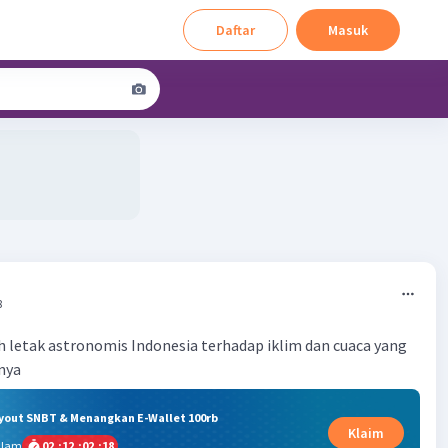
Daftar
Masuk
8
 letak astronomis Indonesia terhadap iklim dan cuaca yang
hnya
ryout SNBT & Menangkan E-Wallet 100rb
Klaim
alam
02
:
12
:
02
:
17