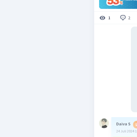
2
1
Daiva S
24 Juli 2024 