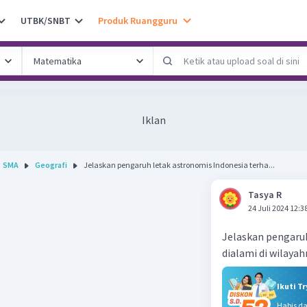
UTBK/SNBT
Produk Ruangguru
Iklan
SMA
Geografi
Jelaskan pengaruh letak astronomis Indonesia terha...
Tasya R
24 Juli 2024 12:3
Jelaskan pengaruh
dialami di wilaya
Ikuti T
Habis d