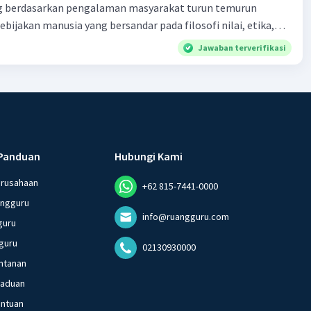
 berdasarkan pengalaman masyarakat turun temurun
ebijakan manusia yang bersandar pada filosofi nilai, etika,
 melembaga secara tradisional e. produk tentang nilai dalam
Jawaban terverifikasi
dak berkaitan dengan kondisi geografis atau lingkungan
Panduan
Hubungi Kami
erusahaan
+62 815-7441-0000
angguru
info@ruangguru.com
guru
guru
02130930000
ntanan
gaduan
entuan