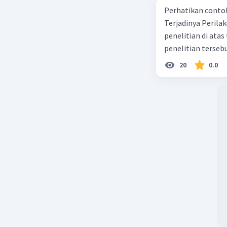
Perhatikan contoh judul
Terjadinya Perilaku Membo
penelitian di ata
penelitian terseb
20
0.0