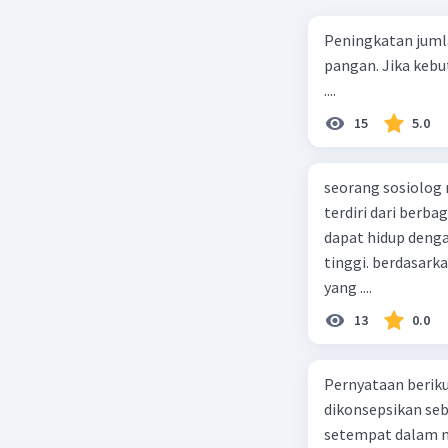
Peningkatan juml
pangan. Jika kebu
....
15
5.0
seorang sosiolog
terdiri dari berb
dapat hidup deng
tinggi. berdasarka
yang ....
13
0.0
Pernyataan berikut
dikonsepsikan se
setempat dalam m