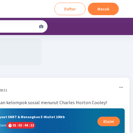
Daftar
Masuk
08:31
an kelompok sosial menurut Charles Horton Cooley!
ryout SNBT & Menangkan E-Wallet 100rb
Klaim
alam
01
:
02
:
44
:
11