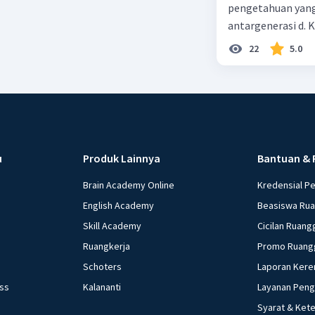
pengetahuan yang
antargenerasi d. K
dan perilaku yang
22
5.0
masyarakat dan ti
alam
u
Produk Lainnya
Bantuan & 
Brain Academy Online
Kredensial P
English Academy
Beasiswa Ru
Skill Academy
Cicilan Ruang
Ruangkerja
Promo Ruang
Schoters
Laporan Kere
ess
Kalananti
Layanan Pen
Syarat & Ket