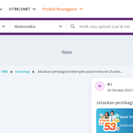
UTBK/SNBT
Produk Ruangguru
Iklan
SMA
Sosiologi
Jelaskan pembagian kelompok sosial menurut Charles...
R I
03 Oktober 2023 
Jelaskan pembagi
Ikuti T
Habis d