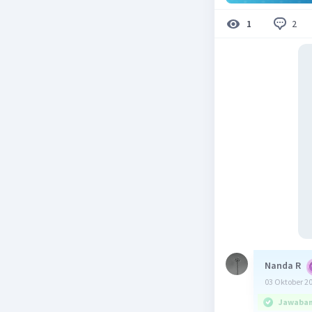
2
1
Nanda R
03 Oktober 2
Jawaban 