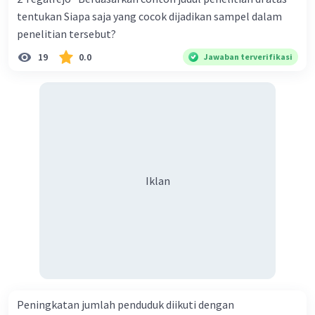
1. Konflik atau pertentangan pribadi, yaitu konflik yang
terjadi antara dua individu atau lebih karena perbedaan
tentukan Siapa saja yang cocok dijadikan sampel dalam
pandangan dan sebagainya.
penelitian tersebut?
2. Konflik atau pertentangan rasial, yaitu konflik yang
19
0.0
Jawaban terverifikasi
timbul akibat perbedaan-perbedaan ras.
3. Konflik atau pertentangan antara kelas-kelas sosial,
yaitu konflik yang terjadi disebabkan adanya perbedaan
kepentingan antar kelas sosial.
4. Konflik atau pertentangan politik, yaitu konflik yang
terjadi akibat adanya kepentingan atau tujuan politis
seseorang atau kelompok.
5. Konflik atau pertentangan yang bersifat internasional,
yaitu konflik yang terjadi karena perbedaan
Iklan
kepentingan yang kemudian berpengaruh pada
kedaulatan negara.
·
0.0
(
0
)
Balas
Beri Rating
Peningkatan jumlah penduduk diikuti dengan