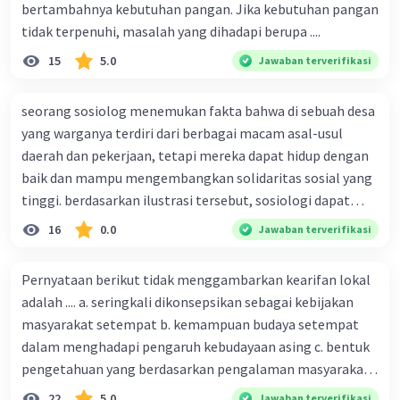
bertambahnya kebutuhan pangan. Jika kebutuhan pangan
tidak terpenuhi, masalah yang dihadapi berupa ....
15
5.0
Jawaban terverifikasi
seorang sosiolog menemukan fakta bahwa di sebuah desa
yang warganya terdiri dari berbagai macam asal-usul
daerah dan pekerjaan, tetapi mereka dapat hidup dengan
baik dan mampu mengembangkan solidaritas sosial yang
tinggi. berdasarkan ilustrasi tersebut, sosiologi dapat
berfungsi sebagai ilmu yang ....
16
0.0
Jawaban terverifikasi
Pernyataan berikut tidak menggambarkan kearifan lokal
adalah .... a. seringkali dikonsepsikan sebagai kebijakan
masyarakat setempat b. kemampuan budaya setempat
dalam menghadapi pengaruh kebudayaan asing c. bentuk
pengetahuan yang berdasarkan pengalaman masyarakat
turun temurun antargenerasi d. Kebijakan manusia yang
22
5.0
Jawaban terverifikasi