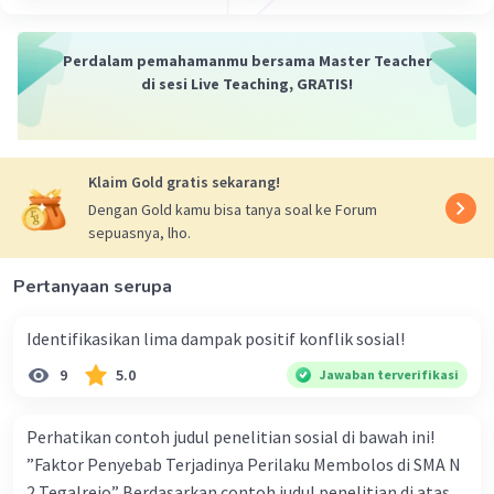
5. Konflik intrapersonal: Konflik intrapersonal terjadi
ketika seseorang mengalami konflik dalam dirinya
Perdalam pemahamanmu bersama Master Teacher
sendiri, seperti konflik antara keinginan dan nilai, atau
di sesi Live Teaching, GRATIS!
konflik dalam mengambil keputusan.
6. Konflik antarpribadi: Konflik antarpribadi terjadi ketika
dua individu atau kelompok saling berselisih atau tidak
Klaim Gold gratis sekarang!
sepaham. Konflik antarpribadi dapat berupa konflik
Dengan Gold kamu bisa tanya soal ke Forum
antara teman, pasangan, atau antara kelompok
sepuasnya, lho.
masyarakat yang berbeda.
Pertanyaan serupa
·
0.0
(
0
)
Balas
Beri Rating
Identifikasikan lima dampak positif konflik sosial!
Nanda R
Community
Level 89
9
5.0
Jawaban terverifikasi
08 Oktober 2023 04:11
Jawaban terverifikasi
Perhatikan contoh judul penelitian sosial di bawah ini!
Soerjono Soekanto membagi konflik sosial menjadi lima
”Faktor Penyebab Terjadinya Perilaku Membolos di SMA N
bentuk yaitu:
Iklan
2 Tegalrejo” Berdasarkan contoh judul penelitian di atas