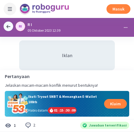
Masuk
R I
05 Oktober 2023 12:39
Iklan
Pertanyaan
Jelaskan macam-macam konflik menurut bentuknya!
Ikuti Tryout SNBT & Menangkan E-Wallet
100rb
Klaim
Habis dalam
01
:
15
:
30
:
09
2
1
Jawaban terverifikasi