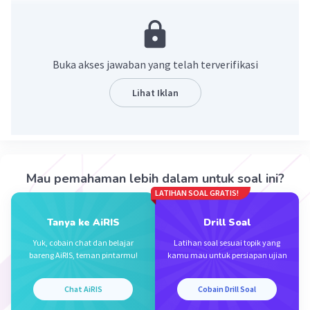
disebabkan oleh kondisi individu atau kelompok yang
depresi, stres dan sebagainya. Contoh: Meningkatnya
kriminalitas di masa pandemi covid-19 karena tekanan
dalam psikis seseorang yang dituntut untuk terus
Buka akses jawaban yang telah terverifikasi
mampu memenuhi kebutuhan hidup.
Lihat Iklan
·
0.0
(
0
)
Balas
Beri Rating
Mau pemahaman lebih dalam untuk soal ini?
LATIHAN SOAL GRATIS!
Iklan
Tanya ke AiRIS
Drill Soal
Yuk, cobain chat dan belajar
Latihan soal sesuai topik yang
bareng AiRIS, teman pintarmu!
kamu mau untuk persiapan ujian
Chat AiRIS
Cobain Drill Soal