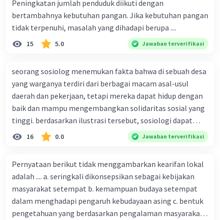
Peningkatan jumlah penduduk diikuti dengan
bertambahnya kebutuhan pangan. Jika kebutuhan pangan
tidak terpenuhi, masalah yang dihadapi berupa ....
15
5.0
Jawaban terverifikasi
seorang sosiolog menemukan fakta bahwa di sebuah desa
yang warganya terdiri dari berbagai macam asal-usul
daerah dan pekerjaan, tetapi mereka dapat hidup dengan
baik dan mampu mengembangkan solidaritas sosial yang
tinggi. berdasarkan ilustrasi tersebut, sosiologi dapat
berfungsi sebagai ilmu yang ....
16
0.0
Jawaban terverifikasi
Pernyataan berikut tidak menggambarkan kearifan lokal
adalah .... a. seringkali dikonsepsikan sebagai kebijakan
masyarakat setempat b. kemampuan budaya setempat
dalam menghadapi pengaruh kebudayaan asing c. bentuk
pengetahuan yang berdasarkan pengalaman masyarakat