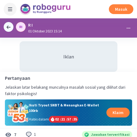
Masuk
R I
01 Oktober 2023 15:14
Iklan
Pertanyaan
Jelaskan latar belakang munculnya masalah sosial yang dilihat dari
faktor psikologis!
Ikuti Tryout SNBT & Menangkan E-Wallet
100rb
Klaim
Habis dalam
02
:
21
:
57
:
34
1
7
Jawaban terverifikasi