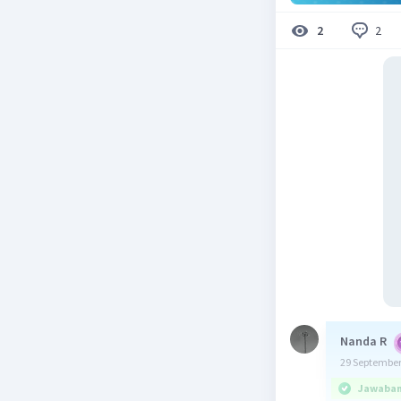
2
2
Nanda R
29 September
Jawaban 