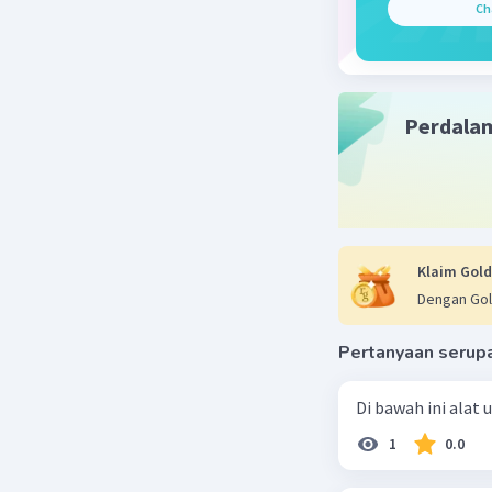
warna, cat
Ch
- Pilih k
yang Anda 
2. **Pene
Perdala
- Pilih o
alam, ben
3. **Peng
- Amati o
teksturny
Klaim Gold
- Gunakan
Dengan Gol
grid untu
Pertanyaan serup
4. **Ranc
- Buat sk
Di bawah ini alat
umum obj
1
0.0
- Pastika
tepat.