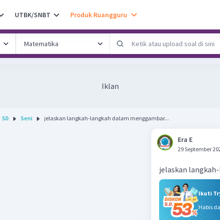
UTBK/SNBT
Produk Ruangguru
Iklan
SD
Seni
jelaskan langkah-langkah dalam menggambar...
Era E
29 September 20
jelaskan langka
Ikuti T
Habis d