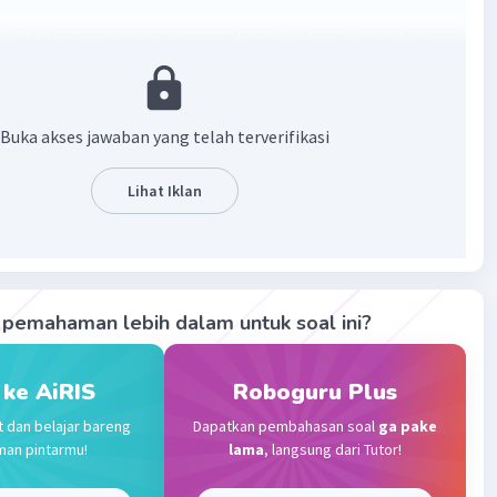
angkah atau urutan menggambar adalah persiapan alat
n, menentukan teknik menggambar, membuat sketsa,
ian gambar dengan pemberian gelap terang atau warna,
ing.
Buka akses jawaban yang telah terverifikasi
·
0.0
(
0
)
Balas
ating
Lihat Iklan
Gold
Level 87
 2023 11:05
terverifikasi
pemahaman lebih dalam untuk soal ini?
ar adalah bentuk seni yang memungkinkan seseorang
Iklan
gungkapkan kreativitas dan ekspresi visual. Berikut adalah
 ke AiRIS
Roboguru Plus
langkah umum dalam menggambar:
t dan belajar bareng
Dapatkan pembahasan soal
ga pake
iapan dan Pemilihan Media**:
man pintarmu!
lama
, langsung dari Tutor!
n media yang akan Anda gunakan, seperti pensil, pensil