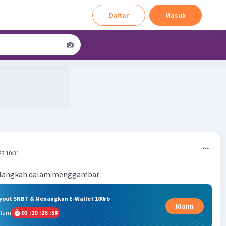
Daftar
Masuk
23 10:31
h-langkah dalam menggambar
ryout SNBT & Menangkan E-Wallet 100rb
Klaim
alam
01
:
10
:
26
:
58