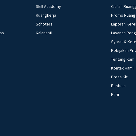
berkemban
Skill Academy
Cicilan Ruang
bereksper
Ruangkerja
Promo Ruang
unik bagi
kreativit
Schoters
Laporan Kere
ess
Kalananti
Layanan Pen
Beri R
Syarat & Ket
Kebijakan Pri
Tentang Kami
Kontak Kami
Press Kit
Bantuan
Karir