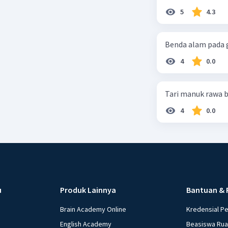
5
4.3
8. **Detai
- Setelah
Benda alam pada g
terakhir 
- Tambahk
4
0.0
pastikan 
Tari manuk rawa b
9. **Tand
- Setelah
4
0.0
- Untuk g
gambar se
10. **Eval
- Setelah
apa yang 
u
Produk Lainnya
Bantuan & 
gambar se
Brain Academy Online
Kredensial P
Ingatlah
English Academy
Beasiswa Ru