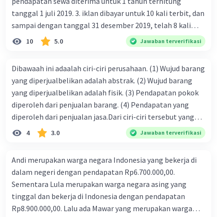
pendapatan sewa diterima untuk 1 tahun terhitung
tanggal 1 juli 2019. 3. iklan dibayar untuk 10 kali terbit, dan
sampai dengan tanggal 31 desember 2019, telah 8 kali
terbit. 4. gaji terutang untuk periode berjalan sebesar
10
5.0
Jawaban terverifikasi
Rp800.000,00 dari data di atas, pencatatan jurnal pembalik
yang benar adalah ....
Dibawaah ini adaalah ciri-ciri perusahaan. (1) Wujud barang
yang diperjualbelikan adalah abstrak. (2) Wujud barang
yang diperjualbelikan adalah fisik. (3) Pendapatan pokok
diperoleh dari penjualan barang. (4) Pendapatan yang
diperoleh dari penjualan jasa.Dari ciri-ciri tersebut yang
merupakan ciri dari perusahaan dagang ditunjukan pada
4
3.0
Jawaban terverifikasi
nomor…. a. 1 dan 3 b. 3 dan 4 c. 2 dan 3 d. 1 dan 2 e. 2 dan 4
Andi merupakan warga negara Indonesia yang bekerja di
dalam negeri dengan pendapatan Rp6.700.000,00.
Sementara Lula merupakan warga negara asing yang
tinggal dan bekerja di Indonesia dengan pendapatan
Rp8.900.000,00. Lalu ada Mawar yang merupakan warga