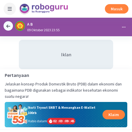
Masuk
A B
09 Oktober 2023 23:55
Iklan
Pertanyaan
Jelaskan konsep Produk Domestik Bruto (PDB) dalam ekonomi dan
bagaimana PDB digunakan sebagai indikator kesehatan ekonomi
suatu negara!
Ikuti Tryout SNBT & Menangkan E-Wallet
100rb
Klaim
Habis dalam
02
:
03
:
09
:
45