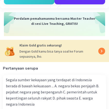
daerah memiliki otonomi dalam mengatur wilayahnya
sendiri, termasuk dalam hal kebijakan politik, ekonomi,
dan sosial.
Perdalam pemahamanmu bersama Master Teacher
Jawaban:
di sesi Live Teaching, GRATIS!
Dalam sidang BPUPKI, Soepomo dan Bung Hatta
memaparkan konsep negara Kesatuan dan serikat
sebagai dua model yang mungkin untuk negara
Indonesia yang baru merdeka. Konsep negara Kesatuan
Klaim Gold gratis sekarang!
menekankan pada kesatuan dan keutuhan wilayah serta
Dengan Gold kamu bisa tanya soal ke Forum
kekuasaan yang terpusat di pemerintah pusat.
sepuasnya, lho.
Sementara itu, konsep negara Serikat menekankan
pada pembagian kekuasaan antara pemerintah pusat
dan pemerintah daerah yang otonom.
Pertanyaan serupa
·
0.0
(
0
)
Balas
Beri Rating
Segala sumber kekayaan yang terdapat di Indonesia
berada di bawah kekuasaan ... A. negara bekas penjajah B.
pejabat negara yang berpengaruh C. pemerintah untuk
Dela A
Community
Level 92
kepentingan seluruh rakyat D. pihak swasta E. warga
21 Desember 2023 10:45
negara Indonesia
Jawaban terverifikasi