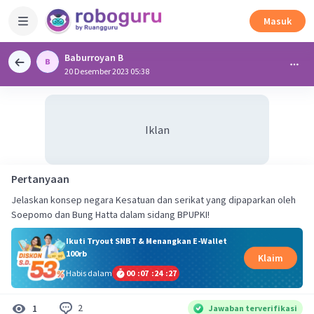
Masuk
Baburroyan B
20 Desember 2023 05:38
Iklan
Pertanyaan
Jelaskan konsep negara Kesatuan dan serikat yang dipaparkan oleh
Soepomo dan Bung Hatta dalam sidang BPUPKI!
Ikuti Tryout SNBT & Menangkan E-Wallet
100rb
Klaim
Habis dalam
00
:
07
:
24
:
26
2
1
Jawaban terverifikasi