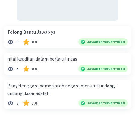
Pembagian daerah Indonesia dan bentuknya
pemerintahan daerah ditetapkan dengan
undang-undang. Selain itu, hak-hak usul dalam
daerah-daerah yang istimewa harus diperingati
Tolong Bantu Jawab ya
juga.
6
0.0
Jawaban terverifikasi
·
0.0
(
0
)
Balas
Beri Rating
nilai keadilan dalam berlalu lintas
6
0.0
Jawaban terverifikasi
Penyelenggara pemerintah negara menurut undang-
undang dasar adalah
8
1.0
Jawaban terverifikasi