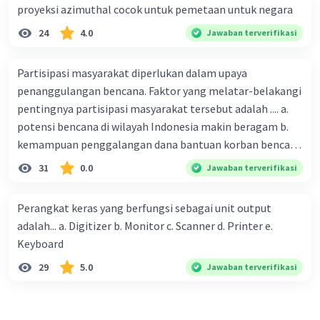
proyeksi azimuthal cocok untuk pemetaan untuk negara
24
4.0
Jawaban terverifikasi
Partisipasi masyarakat diperlukan dalam upaya
penanggulangan bencana. Faktor yang melatar-belakangi
pentingnya partisipasi masyarakat tersebut adalah .... a.
potensi bencana di wilayah Indonesia makin beragam b.
kemampuan penggalangan dana bantuan korban bencana
makin tinggi c. pemahaman pendidikan kebencanaan
31
0.0
Jawaban terverifikasi
kepada masyarakat masih rendah d. masyarakat
merupakan pihak yang langsung berhadapan dengan
Perangkat keras yang berfungsi sebagai unit output
bencana e. kepercayaan pemerintah bahwa masyarakat
adalah... a. Digitizer b. Monitor c. Scanner d. Printer e.
mampu mengatasi bencana
Keyboard
29
5.0
Jawaban terverifikasi