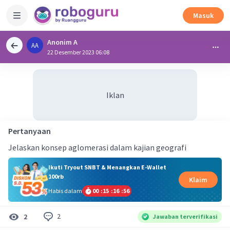
Masuk
Anonim A
AA
22 Desember 2023 06:08
Iklan
Pertanyaan
Jelaskan konsep aglomerasi dalam kajian geografi
Ikuti Tryout SNBT & Menangkan E-Wallet
100rb
Klaim
Habis dalam
00
:
15
:
16
:
56
2
2
Jawaban terverifikasi