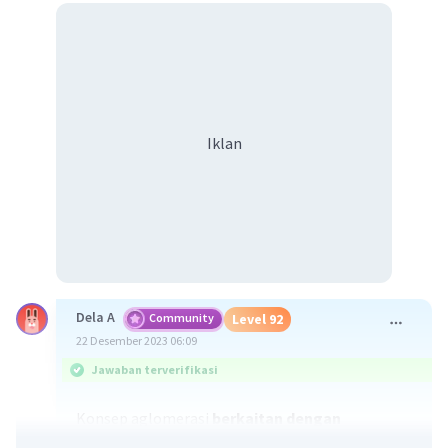
Iklan
Dela A
Community
Level 92
22 Desember 2023 06:09
Jawaban terverifikasi
Konsep aglomerasi
berkaitan dengan
kecenderungan persebaran yang bersifat