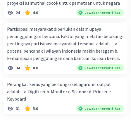
dan bajing.
proyeksi azimuthal cocok untuk pemetaan untuk negara
24
4.0
Jawaban terverifikasi
Fauna Sabana dan Savana
:
Mamalia
: Seperti rusa, kerbau liar
Partisipasi masyarakat diperlukan dalam upaya
Burung
: Misalnya burung elang dan burung
penanggulangan bencana. Faktor yang melatar-belakangi
pemangsa lainnya.
pentingnya partisipasi masyarakat tersebut adalah .... a.
potensi bencana di wilayah Indonesia makin beragam b.
kemampuan penggalangan dana bantuan korban bencana
·
0.0
(
0
)
Balas
Beri Rating
makin tinggi c. pemahaman pendidikan kebencanaan
34
0.0
Jawaban terverifikasi
kepada masyarakat masih rendah d. masyarakat
merupakan pihak yang langsung berhadapan dengan
Perangkat keras yang berfungsi sebagai unit output
bencana e. kepercayaan pemerintah bahwa masyarakat
adalah... a. Digitizer b. Monitor c. Scanner d. Printer e.
mampu mengatasi bencana
Keyboard
31
5.0
Jawaban terverifikasi