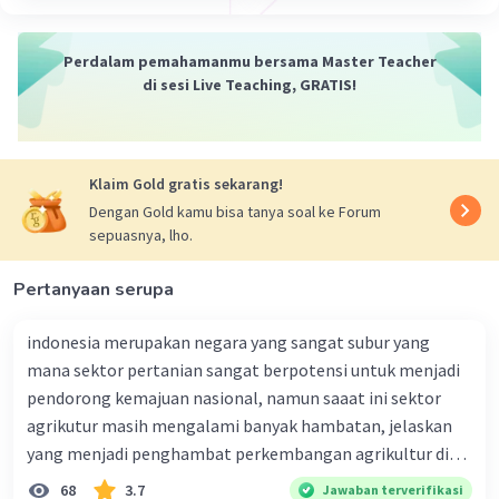
fauna di Indonesia umumnya dapat dibagi
menjadi beberapa kelompok berdasarkan
Perdalam pemahamanmu bersama Master Teacher
habitat dan karakteristik spesiesnya. Berikut
di sesi Live Teaching, GRATIS!
adalah klasifikasi umum fauna di Indonesia
beserta daerah persebarannya:
Fauna Hutan Hujan Tropis
:
Klaim Gold gratis sekarang!
Primates
: Misalnya orangutan (Borneo
Dengan Gold kamu bisa tanya soal ke Forum
dan Sumatera) dan macan tutul.
sepuasnya, lho.
Burung
: Seperti burung rangkong, burung
hantu, dan beberapa jenis burung endemik.
Pertanyaan serupa
Mamalia lain
: Termasuk gajah Sumatera,
harimau Sumatera, dan badak Jawa.
indonesia merupakan negara yang sangat subur yang
mana sektor pertanian sangat berpotensi untuk menjadi
Fauna Hutan Mangrove
:
pendorong kemajuan nasional, namun saaat ini sektor
agrikutur masih mengalami banyak hambatan, jelaskan
Burung
: Seperti bangau, rajawali, dan jenis
yang menjadi penghambat perkembangan agrikultur di
burung pesisir lainnya.
indonesia
Reptil dan Amfibi
: Misalnya buaya muara,
68
3.7
Jawaban terverifikasi