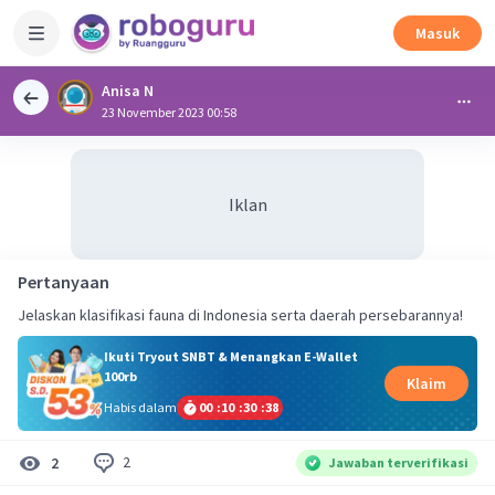
Masuk
Anisa N
23 November 2023 00:58
Iklan
Pertanyaan
Jelaskan klasifikasi fauna di Indonesia serta daerah persebarannya!
Ikuti Tryout SNBT & Menangkan E-Wallet
100rb
Klaim
Habis dalam
00
:
10
:
30
:
37
2
2
Jawaban terverifikasi