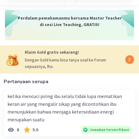
pembahasan :
Berikut beberapa kesimpulan umum yang bisa
ditarik dari percobaan elektromagnet
:
Perdalam pemahamanmu bersama Master Teacher
di sesi Live Teaching, GRATIS!
1 Arus Listrik Menghasilkan Medan Magnet:
Kesimpulan utama dari percobaan
elektromagnet adalah bahwa arus listrik dapat
digunakan untuk menciptakan medan magnet di
Klaim Gold gratis sekarang!
sekitarnya. Ini adalah dasar dari prinsip
Dengan Gold kamu bisa tanya soal ke Forum
elektromagnetisme yang ditemukan oleh Hans
sepuasnya, lho.
Christian Oersted.
2 Kuat Medan Magnet Terkait dengan Kuat
Pertanyaan serupa
Arus:
Hasil percobaan biasanya menunjukkan bahwa
ketika mencuci piring ibu selalu tidak lupa mematikan
semakin besar arus listrik yang mengalir melalui
keran air yang mengalir sikap yang dicontohkan ibu
kawat pembentuk elektromagnet, semakin kuat
menunjukkan bahwa menjaga ketersediaan energi
medan magnet yang dihasilkan.
merupakan suatu
3 Pengendalian Kuat Medan Magnet:
8
5.0
Jawaban terverifikasi
Kesimpulan lain adalah bahwa kuat medan