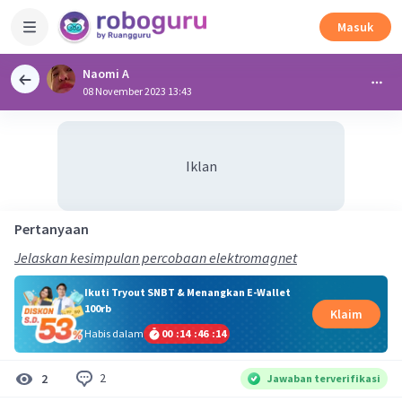
Masuk
Naomi A
08 November 2023 13:43
Iklan
Pertanyaan
Jelaskan kesimpulan percobaan elektromagnet
Ikuti Tryout SNBT & Menangkan E-Wallet
100rb
Klaim
Habis dalam
00
:
14
:
46
:
13
2
2
Jawaban terverifikasi