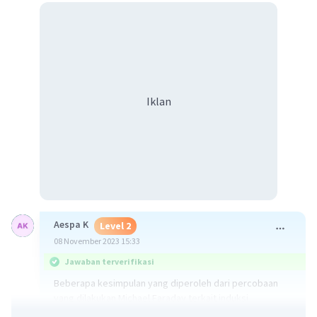
Iklan
Aespa K
Level 2
08 November 2023 15:33
Jawaban terverifikasi
Beberapa kesimpulan yang diperoleh dari percobaan
yang dilakukan Michael Faraday terkait induksi
elektromagnetik: Arus listrik pada suatu kumparan