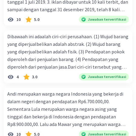
tanggal 1 juli 2019. 3. iklan dibayar untuk 10 kali terbit, dan
sampai dengan tanggal 31 desember 2019, telah 8 kali
terbit. 4. gaji terutang untuk periode berjalan sebesar
Iklan
10
5.0
Jawaban terverifikasi
Rp800.000,00 dari data di atas, pencatatan jurnal pembalik
yang benar adalah ....
Dibawaah ini adaalah ciri-ciri perusahaan. (1) Wujud barang
yang diperjualbelikan adalah abstrak. (2) Wujud barang
yang diperjualbelikan adalah fisik. (3) Pendapatan pokok
diperoleh dari penjualan barang. (4) Pendapatan yang
diperoleh dari penjualan jasa.Dari ciri-ciri tersebut yang
merupakan ciri dari perusahaan dagang ditunjukan pada
4
3.0
Jawaban terverifikasi
nomor…. a. 1 dan 3 b. 3 dan 4 c. 2 dan 3 d. 1 dan 2 e. 2 dan 4
Andi merupakan warga negara Indonesia yang bekerja di
dalam negeri dengan pendapatan Rp6.700.000,00.
Sementara Lula merupakan warga negara asing yang
tinggal dan bekerja di Indonesia dengan pendapatan
Rp8.900.000,00. Lalu ada Mawar yang merupakan warga
negara Indonesia yang tinggal dan bekerja di luar negeri
10
5.0
Jawaban terverifikasi