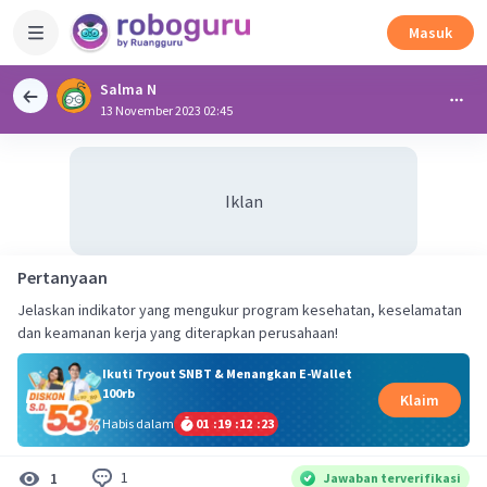
Masuk
Salma N
13 November 2023 02:45
Iklan
Pertanyaan
Jelaskan indikator yang mengukur program kesehatan, keselamatan
dan keamanan kerja yang diterapkan perusahaan!
Ikuti Tryout SNBT & Menangkan E-Wallet
100rb
Klaim
Habis dalam
01
:
19
:
12
:
23
1
1
Jawaban terverifikasi