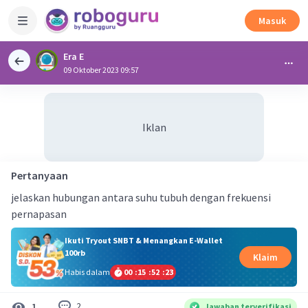
Masuk
Era E
09 Oktober 2023 09:57
Iklan
Pertanyaan
jelaskan hubungan antara suhu tubuh dengan frekuensi
pernapasan
Ikuti Tryout SNBT & Menangkan E-Wallet
100rb
Klaim
Habis dalam
00
:
15
:
52
:
22
2
1
Jawaban terverifikasi