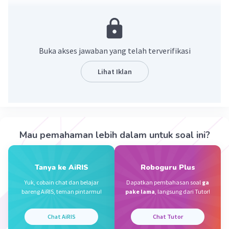
frekuensi pernapasannya. Hal ini terjadi karena
adanya peningkatan proses metabolisme di
dalam tubuh, sehingga diperlukan peningkatan
pemasukan oksigen dan pengeluaran CO2 .
Buka akses jawaban yang telah terverifikasi
·
5.0
(
1
)
Balas
Beri Rating
Lihat Iklan
Nanda R
Community
Level 89
09 Oktober 2023 10:05
Jawaban terverifikasi
Mau pemahaman lebih dalam untuk soal ini?
hubungannya adalah semakin tinggi suhu tubuh, maka
akan semakin cepat frekuensi pernapasannya. Karena
Iklan
adanya peningkatan proses metabolisme di dalam
Tanya ke AiRIS
Roboguru Plus
tubuh, sehingga diperlukan peningkatan pemasukan
Yuk, cobain chat dan belajar
Dapatkan pembahasan soal
ga
oksigen dan pengeluaran CO2 .
bareng AiRIS, teman pintarmu!
pake lama
, langsung dari Tutor!
·
0.0
(
0
)
Balas
Beri Rating
Chat AiRIS
Chat Tutor