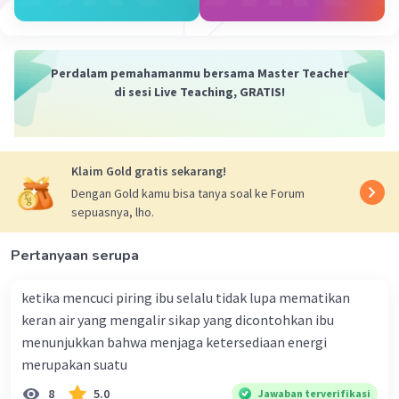
Abrar M
Level 13
09 Oktober 2023 11:05
jawaban betul
Perdalam pemahamanmu bersama Master Teacher
di sesi Live Teaching, GRATIS!
Klaim Gold gratis sekarang!
Dengan Gold kamu bisa tanya soal ke Forum
sepuasnya, lho.
Pertanyaan serupa
ketika mencuci piring ibu selalu tidak lupa mematikan
keran air yang mengalir sikap yang dicontohkan ibu
menunjukkan bahwa menjaga ketersediaan energi
merupakan suatu
8
5.0
Jawaban terverifikasi