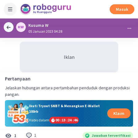
Masuk
Kusuma W
05 Januari 2023 04:28
Iklan
Pertanyaan
Jelaskan hubungan antara pertambahan penduduk dengan produksi
pangan.
Ikuti Tryout SNBT & Menangkan E-Wallet
100rb
Klaim
Habis dalam
00
:
13
:
24
:
46
1
1
Jawaban terverifikasi