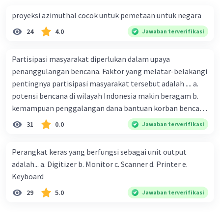
proyeksi azimuthal cocok untuk pemetaan untuk negara
24
4.0
Jawaban terverifikasi
Partisipasi masyarakat diperlukan dalam upaya
penanggulangan bencana. Faktor yang melatar-belakangi
pentingnya partisipasi masyarakat tersebut adalah .... a.
potensi bencana di wilayah Indonesia makin beragam b.
kemampuan penggalangan dana bantuan korban bencana
makin tinggi c. pemahaman pendidikan kebencanaan
31
0.0
Jawaban terverifikasi
kepada masyarakat masih rendah d. masyarakat
merupakan pihak yang langsung berhadapan dengan
Perangkat keras yang berfungsi sebagai unit output
bencana e. kepercayaan pemerintah bahwa masyarakat
adalah... a. Digitizer b. Monitor c. Scanner d. Printer e.
mampu mengatasi bencana
Keyboard
29
5.0
Jawaban terverifikasi