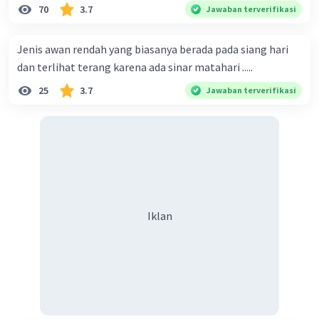
indonesia
70
3.7
Jawaban terverifikasi
Jenis awan rendah yang biasanya berada pada siang hari
dan terlihat terang karena ada sinar matahari .....
25
3.7
Jawaban terverifikasi
Iklan