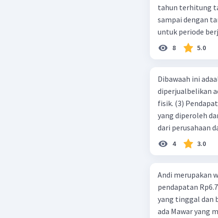
tahun terhitung tanggal 1 juli 2019. 3.
sampai dengan tang
2. **Kura
atau terb
untuk periode berj
mendapat
jurnal pembalik ya
8
5.0
pengangg
3. **Kual
Dibawaah ini adaal
kerja yan
diperjualbelikan a
kualitasn
fisik. (3) Pendap
pekerjaan
yang diperoleh dar
lebih ban
dari perusahaan da
yang bisa
d. 1 dan 2 e. 2 dan 
4
3.0
4. **Peru
kesempata
Andi merupakan wa
mengganti
pendapatan Rp6.700.000,00. Sementara Lula merupakan warga negara asing
kesempata
yang tinggal dan bekerja di Indonesia dengan pendapata
ada Mawar yang merupakan warga negara I