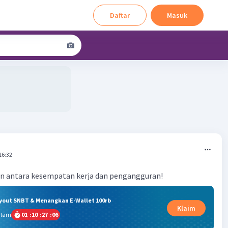
Daftar
Masuk
16:32
n antara kesempatan kerja dan pengangguran!
ryout SNBT & Menangkan E-Wallet 100rb
Klaim
alam
01
:
10
:
27
:
06