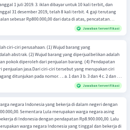
 iklan dibayar untuk 10 kali terbit, dan
gal 31 desember 2019, telah 8 kali terbit. 4. gaji terutang
ngnya Kesempatan Kerja**: Jika kesempatan kerja sedikit
atas, maka akan ada lebih banyak orang yang tidak
alan sebesar Rp800.000,00 dari data di atas, pencatatan
kan pekerjaan, sehingga meningkatkan angka
ng benar adalah ....
Jawaban terverifikasi
uran.
itas Kesempatan Kerja**: Tidak hanya jumlah kesempatan
ah ciri-ciri perusahaan. (1) Wujud barang yang
g mempengaruhi tingkat pengangguran, tapi juga
dalah abstrak. (2) Wujud barang yang diperjualbelikan adalah
ya. Jika sebagian besar pekerjaan yang tersedia adalah
atan pokok diperoleh dari penjualan barang. (4) Pendapatan
 paruh waktu atau kontrak sementara, maka mungkin ada
i penjualan jasa.Dari ciri-ciri tersebut yang merupakan ciri
yak orang yang masih mencari pekerjaan penuh waktu,
gang ditunjukan pada nomor…. a. 1 dan 3 b. 3 dan 4 c. 2 dan 3
 dianggap sebagai pengangguran terselubung.
4
Jawaban terverifikasi
bahan Teknologi**: Kemajuan teknologi dapat mengurangi
n kerja di sektor tertentu (misalnya, otomasi yang
rga negara Indonesia yang bekerja di dalam negeri dengan
kan pekerja manual), namun bisa juga menciptakan
n kerja baru di sektor lain.
n Rp8.900.000,00. Lalu
ndonesia yang tinggal dan bekerja di