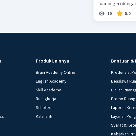
5. **Kebi
luar negeri denga
mendukung
10
5.0
meningka
Sebalikny
menghamb
kerja.
Dalam ko
sering di
u
Produk Lainnya
Bantuan & 
tingkat 
Brain Academy Online
Kredensial P
ekonomi a
English Academy
Beasiswa Ru
Beri R
Skill Academy
Cicilan Ruang
Ruangkerja
Promo Ruang
Schoters
Laporan Kere
ess
Kalananti
Layanan Pen
Syarat & Ket
Kebijakan Pri