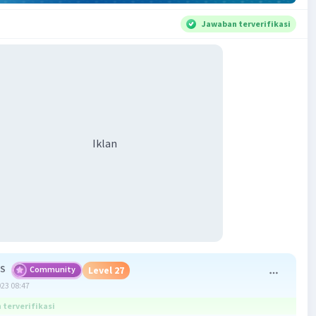
Jawaban terverifikasi
Iklan
 S
Community
Level 27
023 08:47
terverifikasi