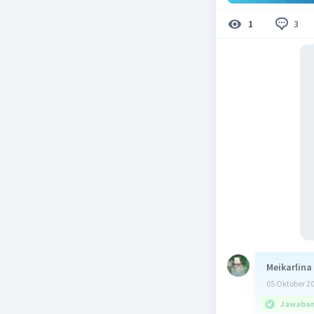
3
1
Meikarlina
05 Oktober 2
Jawaban 