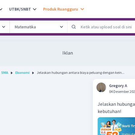
UTBK/SNBT
Produk Ruangguru
Iklan
SMA
Ekonomi
Jelaskan hubungan antara biaya peluang dengan kein...
Gregory A
04 Desember 202
Jelaskan hubungan
kebutuhan!
Ikuti T
Habis d