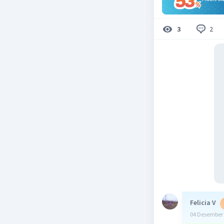
2
3
Felicia V
04 Desember 