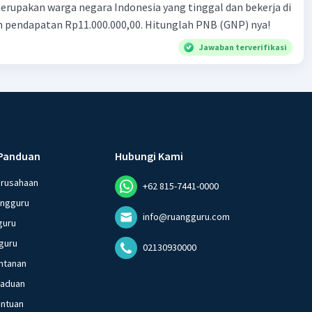
ndonesia yang tinggal dan bekerja di
n pendapatan Rp11.000.000,00. Hitunglah PNB (GNP) nya!
Jawaban terverifikasi
Panduan
Hubungi Kami
erusahaan
+62 815-7441-0000
angguru
info@ruangguru.com
guru
guru
02130930000
ntanan
gaduan
entuan