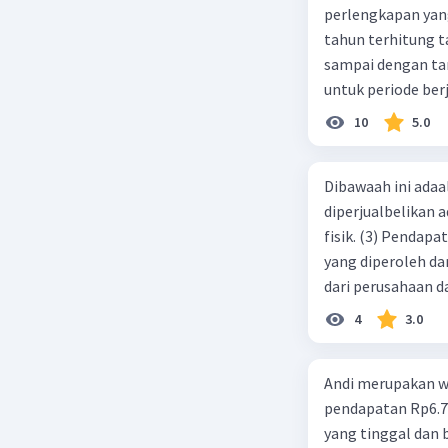
perlengkapan yang tersisa Rp500.0
tahun terhitung tanggal 1 juli 2019. 3.
sampai dengan tang
untuk periode berj
jurnal pembalik ya
10
5.0
Dibawaah ini adaal
diperjualbelikan a
fisik. (3) Pendap
yang diperoleh dar
dari perusahaan da
d. 1 dan 2 e. 2 dan 
4
3.0
Andi merupakan wa
pendapatan Rp6.700.000,00. Sementara Lula merupakan warga negara asing
yang tinggal dan bekerja di Indonesia dengan pendapata