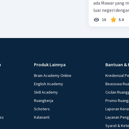
ada Mawar yang merupakan warga negara I
luar negeri denga
10
5.0
u
Produk Lainnya
Bantuan & 
Brain Academy Online
Kredensial P
English Academy
Beasiswa Ru
Skill Academy
Cicilan Ruang
Ruangkerja
Promo Ruang
Schoters
Laporan Kere
ess
Kalananti
Layanan Pen
Syarat & Ket