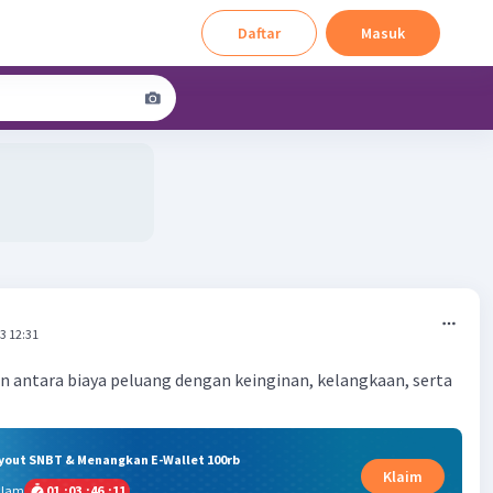
Daftar
Masuk
3 12:31
 antara biaya peluang dengan keinginan, kelangkaan, serta
ryout SNBT & Menangkan E-Wallet 100rb
Klaim
alam
01
:
03
:
46
:
10