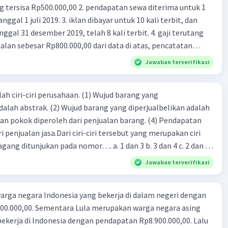
00,00 2. pendapatan sewa diterima untuk 1
 iklan dibayar untuk 10 kali terbit, dan
gal 31 desember 2019, telah 8 kali terbit. 4. gaji terutang
alan sebesar Rp800.000,00 dari data di atas, pencatatan
ng benar adalah ....
Jawaban terverifikasi
ah ciri-ciri perusahaan. (1) Wujud barang yang
dalah abstrak. (2) Wujud barang yang diperjualbelikan adalah
atan pokok diperoleh dari penjualan barang. (4) Pendapatan
i penjualan jasa.Dari ciri-ciri tersebut yang merupakan ciri
gang ditunjukan pada nomor…. a. 1 dan 3 b. 3 dan 4 c. 2 dan 3
4
Jawaban terverifikasi
rga negara Indonesia yang bekerja di dalam negeri dengan
n Rp8.900.000,00. Lalu