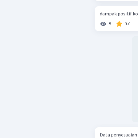
keinginan
kelangkaa
dampak positif ko
memenuhi 
5
3.0
digunakan
mungkin 
Kebutuh
individu 
kesejahte
kesehatan
individu 
dengan ca
yang mung
Beri R
Data penyesuaian p