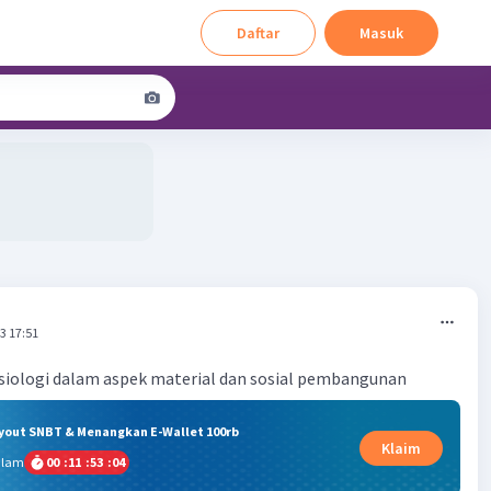
Daftar
Masuk
3 17:51
osiologi dalam aspek material dan sosial pembangunan
ryout SNBT & Menangkan E-Wallet 100rb
Klaim
alam
00
:
11
:
53
:
04