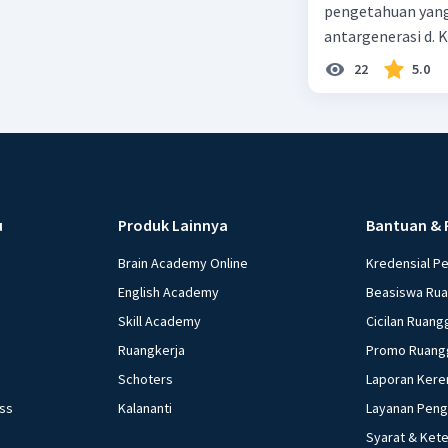
pengetahuan yang
antargenerasi d. K
dan perilaku yang
22
5.0
masyarakat dan ti
alam
u
Produk Lainnya
Bantuan & 
Brain Academy Online
Kredensial P
English Academy
Beasiswa Ru
Skill Academy
Cicilan Ruang
Ruangkerja
Promo Ruang
Schoters
Laporan Kere
ess
Kalananti
Layanan Pen
Syarat & Ket