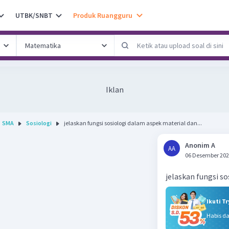
UTBK/SNBT
Produk Ruangguru
Iklan
SMA
Sosiologi
jelaskan fungsi sosiologi dalam aspek material dan...
Anonim A
AA
06 Desember 202
jelaskan fungsi s
Ikuti T
Habis d