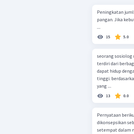
Peningkatan juml
pangan. Jika kebu
....
15
5.0
seorang sosiolog
terdiri dari berb
dapat hidup deng
tinggi. berdasarka
yang ....
13
0.0
Pernyataan berikut
dikonsepsikan se
setempat dalam m