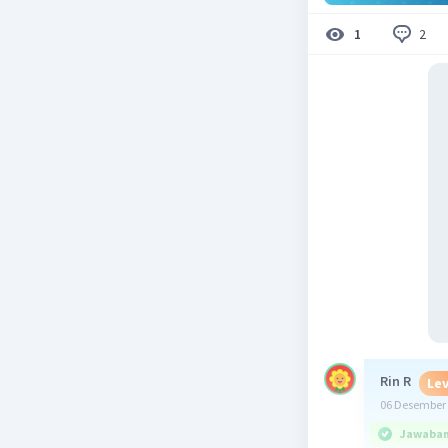
2
1
Rin R
Lev
06 Desember 
Jawaban 