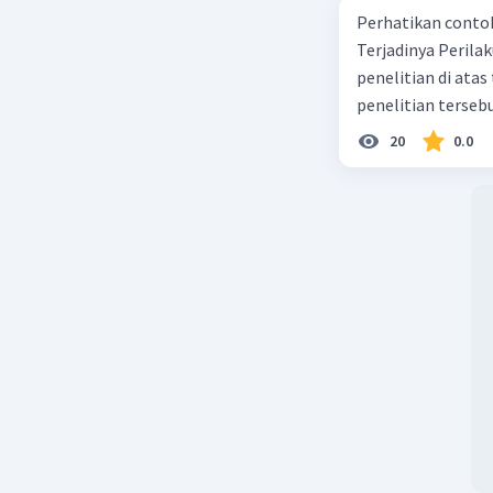
Perhatikan contoh judul
Terjadinya Perilaku Membo
penelitian di ata
penelitian terseb
20
0.0