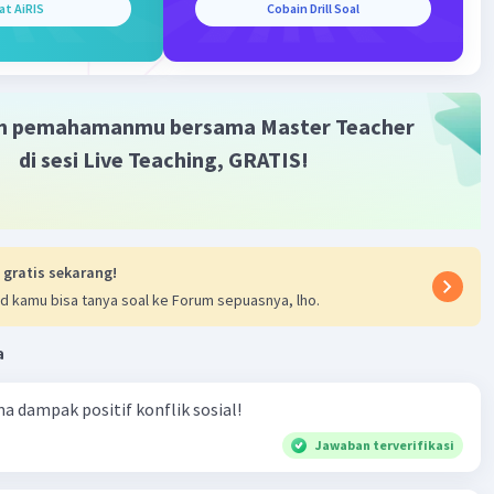
at AiRIS
Cobain Drill Soal
 memiliki peran yang penting dalam aspek material dan
Iklan
mbangunan. Berikut ini adalah penjelasan tentang fungsi
 dalam kedua aspek tersebut.
terial pembagunan:
m pemahamanmu bersama Master Teacher
 struktur sosial.
di sesi Live Teaching, GRATIS!
erubahan sosial.
ian sosial.
sial pembangunan:
 interaksi sosial.
ebudayaan dan nilai.
 gratis sekarang!
i dampak sosial.
d kamu bisa tanya soal ke Forum sepuasnya, lho.
mikian, sosiologi memiliki peran yang penting dalam
 dan mengatasi tantangan material dan sosial dalam
a
embangunan.
ma dampak positif konflik sosial!
·
0.0
(
0
)
Balas
ating
Jawaban terverifikasi