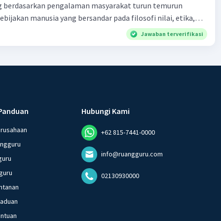
 berdasarkan pengalaman masyarakat turun temurun
ebijakan manusia yang bersandar pada filosofi nilai, etika,
 melembaga secara tradisional e. produk tentang nilai dalam
Jawaban terverifikasi
dak berkaitan dengan kondisi geografis atau lingkungan
Panduan
Hubungi Kami
erusahaan
+62 815-7441-0000
angguru
info@ruangguru.com
guru
guru
02130930000
ntanan
gaduan
entuan