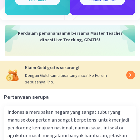
mitigasi atau perencanaan pengembangan yang
lebih baik.Penerapan fitur manipulasi dan
analisis data spasial "scoring" dalam SIG juga
dapat ditemukan dalam pengambilan keputusan
bisnis. Misalnya, dalam industri ritel, data spasial
Perdalam pemahamanmu bersama Master Teacher
seperti lokasi toko, demografi konsumen, dan
di sesi Live Teaching, GRATIS!
persaingan dapat dianalisis dan diberi skor untuk
menentukan lokasi yang potensial untuk
membuka toko baru. Skor ini dapat membantu
Klaim Gold gratis sekarang!
perusahaan dalam mengoptimalkan strategi
ekspansi dan meningkatkan keuntungan.Fitur
Dengan Gold kamu bisa tanya soal ke Forum
sepuasnya, lho.
manipulasi dan analisis data spasial "scoring"
dalam SIG juga dapat digunakan dalam
Pertanyaan serupa
perencanaan transportasi. Misalnya, dalam
perencanaan rute transportasi umum, data
indonesia merupakan negara yang sangat subur yang
spasial seperti jaringan jalan, lokasi halte, dan
mana sektor pertanian sangat berpotensi untuk menjadi
lain lain.
pendorong kemajuan nasional, namun saaat ini sektor
agrikutur masih mengalami banyak hambatan, jelaskan
·
0.0
(
0
)
Balas
Beri Rating