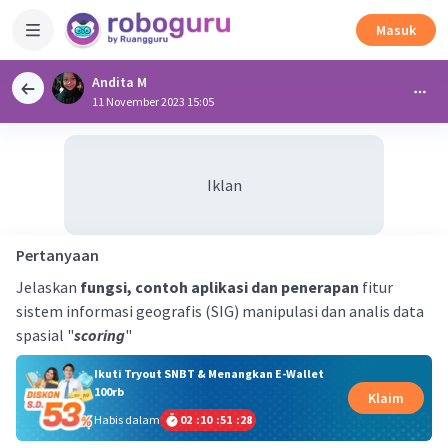
Masuk
Andita M
11 November 2023 15:05
Iklan
Pertanyaan
Jelaskan
fungsi, contoh aplikasi dan penerapan
fitur
sistem informasi geografis (SIG) manipulasi dan analis data
spasial "
scoring
"
Ikuti Tryout SNBT & Menangkan E-Wallet
100rb
Klaim
Habis dalam
02
:
10
:
51
:
27