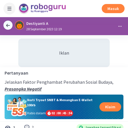
Masuk
Destiyanti A
28 September 2023 12:19
Iklan
Pertanyaan
Jelaskan Faktor Penghambat Perubahan Sosial Budaya,
Prasangka Negatif
Ikuti Tryout SNBT & Menangkan E-Wallet
100rb
Klaim
Habis dalam
02
:
00
:
45
:
33
2
1
Jawaban terverifikasi