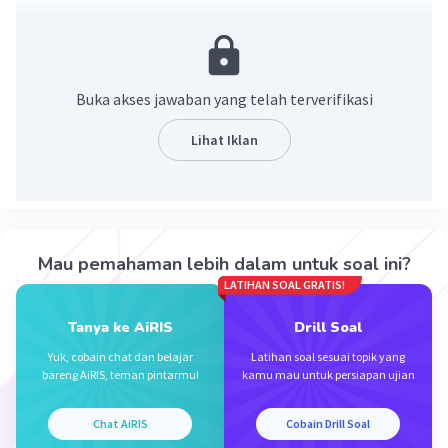
sosial:
Hubungan
yang
renggang dalam
kehidupan masyarakatnya.
Buka akses jawaban yang telah terverifikasi
Perkembangan ilmu pengetahuan dan
teknologi
yang
terhambat.
Lihat Iklan
Sikap masyarakat
yang
masih tradisional.
Rasa takut akan
terjadinya
disintegrasi
(meninggalkan tradisi).
Prasangka terhadap budaya lain.
Keyakinan yang tertanam kuat dalam
Mau pemahaman lebih dalam untuk soal ini?
setiap individu masyarakatnya.
LATIHAN SOAL GRATIS!
Adanya perbedaan ideologi.
Tanya ke AiRIS
Drill Soal
Yuk, cobain chat dan belajar
Latihan soal sesuai topik yang
bareng AiRIS, teman pintarmu!
kamu mau untuk persiapan ujian
·
0.0
(
0
)
Balas
Beri Rating
Chat AiRIS
Cobain Drill Soal