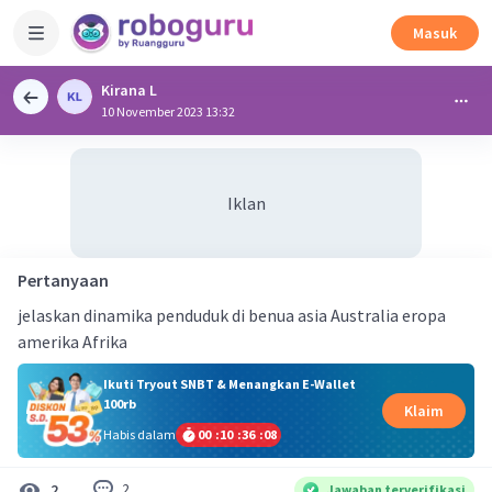
Masuk
Kirana L
10 November 2023 13:32
Iklan
Pertanyaan
jelaskan dinamika penduduk di benua asia Australia eropa
amerika Afrika
Ikuti Tryout SNBT & Menangkan E-Wallet
100rb
Klaim
Habis dalam
00
:
10
:
36
:
08
2
2
Jawaban terverifikasi