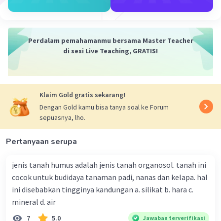
satu faktor yang mempengaruhi dinamika
penduduk. Urbanisasi terjadi karena perpindahan
penduduk dari desa ke kota. Rata-rata urbanisasi
di Benua Asia adalah sekitar 40%.
Perdalam pemahamanmu bersama Master Teacher
di sesi Live Teaching, GRATIS!
Penuaan penduduk
Penuaan penduduk juga mulai menjadi fenomena
Klaim Gold gratis sekarang!
di Benua Asia. Hal ini disebabkan oleh
meningkatnya usia harapan hidup dan
Dengan Gold kamu bisa tanya soal ke Forum
sepuasnya, lho.
menurunnya angka kelahiran.
Dinamika Penduduk di Benua Australia
Pertanyaan serupa
Benua Australia merupakan benua dengan
jumlah penduduk terkecil di dunia, dengan
jenis tanah humus adalah jenis tanah organosol. tanah ini
perkiraan populasi sekitar 26 juta jiwa pada
cocok untuk budidaya tanaman padi, nanas dan kelapa. hal
tahun 2023. Dinamika penduduk di Benua
ini disebabkan tingginya kandungan a. silikat b. hara c.
Australia dipengaruhi oleh beberapa faktor,
mineral d. air
antara lain:
7
5.0
Jawaban terverifikasi