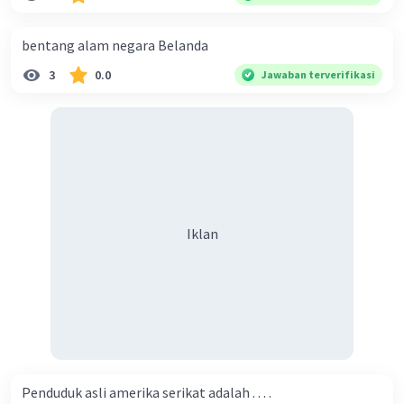
Pertumbuhan penduduk
Pertumbuhan penduduk di Benua Australia
bentang alam negara Belanda
relatif rendah, dengan angka kelahiran yang
3
0.0
Jawaban terverifikasi
rendah dan angka kematian yang relatif tinggi.
Rata-rata pertumbuhan penduduk di Benua
Australia adalah sekitar 1,1% per tahun.
Imigrasi
Imigrasi merupakan salah satu faktor yang
mempengaruhi dinamika penduduk di Benua
Iklan
Australia. Imigrasi terjadi karena perpindahan
penduduk dari negara lain ke Australia. Rata-rata
imigran di Benua Australia adalah sekitar 2,5%
per tahun.
Dinamika Penduduk di Benua Eropa
Benua Eropa merupakan benua dengan jumlah
penduduk terbesar ketiga di dunia, dengan
Penduduk asli amerika serikat adalah . . . .