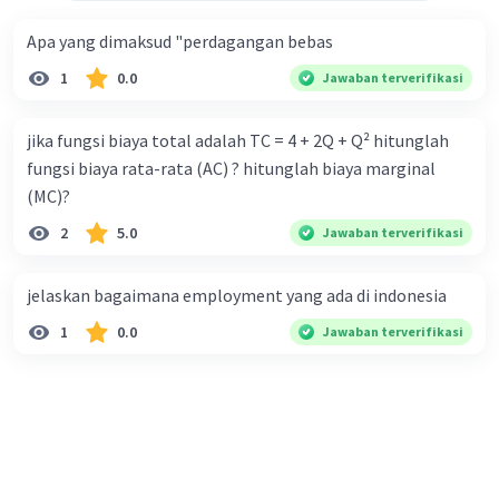
Penjelasan:
Kenaikan jumlah uang beredar
Apa yang dimaksud "perdagangan bebas
tanpa pertumbuhan yang sebanding dalam
1
0.0
Jawaban terverifikasi
barang dan jasa dapat menyebabkan
inflasi.
Gambarkan:
Kurva keadaan inflasi akan
jika fungsi biaya total adalah TC = 4 + 2Q + Q² hitunglah
menunjukkan korelasi antara
fungsi biaya rata-rata (AC) ? hitunglah biaya marginal
pertumbuhan uang dan tingkat inflasi.
(MC)?
2
5.0
Jawaban terverifikasi
·
0.0
(
0
)
Balas
Beri Rating
jelaskan bagaimana employment yang ada di indonesia
1
0.0
Jawaban terverifikasi
Iklan