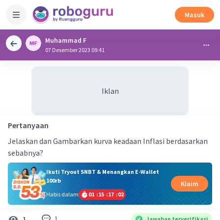
Masuk
Muhammad F
07 Desember 2023 09:41
Iklan
Pertanyaan
Jelaskan dan Gambarkan kurva keadaan Inflasi berdasarkan
sebabnya?
Ikuti Tryout SNBT & Menangkan E-Wallet
100rb
Klaim
Habis dalam
01
:
15
:
17
:
02
1
1
Jawaban terverifikasi