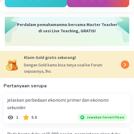
menunjukkan kenaikan tingkat inflasi
seiring dengan peningkatan permintaan
agregat.
Perdalam pemahamanmu bersama Master Teacher
di sesi Live Teaching, GRATIS!
Biaya Produksi Naik (Cost-Push Inflation):
Penjelasan:
Peningkatan biaya produksi,
seperti kenaikan harga bahan baku atau
Klaim Gold gratis sekarang!
tenaga kerja, dapat mendorong produsen
Dengan Gold kamu bisa tanya soal ke Forum
untuk menaikkan harga barang dan jasa.
sepuasnya, lho.
Gambarkan:
Kurva keadaan inflasi akan
naik karena tekanan biaya produksi yang
Pertanyaan serupa
meningkat.
jelaskan perbedaan ekonomi primer dan ekonomi
Inflasi Inti (Core Inflation):
sekunder
Penjelasan:
Inflasi inti mengukur
1
5.0
Jawaban terverifikasi
kenaikan harga tanpa mempertimbangkan
komponen volatil seperti makanan dan