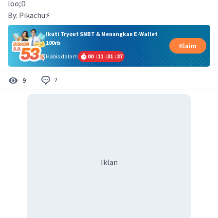
loo;D
By: Pikachu⚡
Ikuti Tryout SNBT & Menangkan E-Wallet
100rb
Klaim
Habis dalam
00
:
11
:
31
:
37
2
9
Iklan