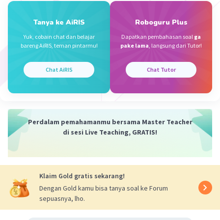
·
4.7
(
3
)
Balas
Beri Rating
Tanya ke AiRIS
Roboguru Plus
Yuk, cobain chat dan belajar
Dapatkan pembahasan soal
ga
AnnisaSyafiqahTanjung A
Level 100
bareng AiRIS, teman pintarmu!
pake lama
, langsung dari Tutor!
20 Mei 2026 12:05
Makasih ya, udah cukup membantu
Chat AiRIS
Chat Tutor
— Tampilkan 3 balasan lainnya
Khalid M
Level 29
Perdalam pemahamanmu bersama Master Teacher
di sesi Live Teaching, GRATIS!
22 Mei 2026 09:24
Konjungsi temporal adalah kata hubung yang
digunakan untuk menghubungkan dua peristiwa
Iklan
Klaim Gold gratis sekarang!
yang berkaitan dengan urutan waktu
Dengan Gold kamu bisa tanya soal ke Forum
sepuasnya, lho.
·
3.5
(
2
)
Balas
Beri Rating