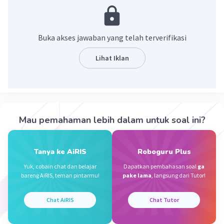
ada. Cara lainnya adalah dengan menggunakan arus
listrik, di mana kawat yang dialiri arus listrik akan
menghasilkan medan magnet di sekitarnya.
Buka akses jawaban yang telah terverifikasi
·
0.0
(
0
)
Balas
Beri Rating
Lihat Iklan
Dela A
Community
Level 92
27 Desember 2023 04:11
Jawaban terverifikasi
Mau pemahaman lebih dalam untuk soal ini?
ada 3 cara membuat magnet, yaitu
Iklan
1. metode gosok
Tanya ke AiRIS
Roboguru Plus
2. induksi (didekatkan dengan magnet) dan
Yuk, cobain chat dan belajar
Dapatkan pembahasan soal
ga
3. elektromagnetik (pengaliran listrik).
bareng AiRIS, teman pintarmu!
pake lama
, langsung dari Tutor!
·
0.0
(
0
)
Balas
Beri Rating
Chat AiRIS
Chat Tutor