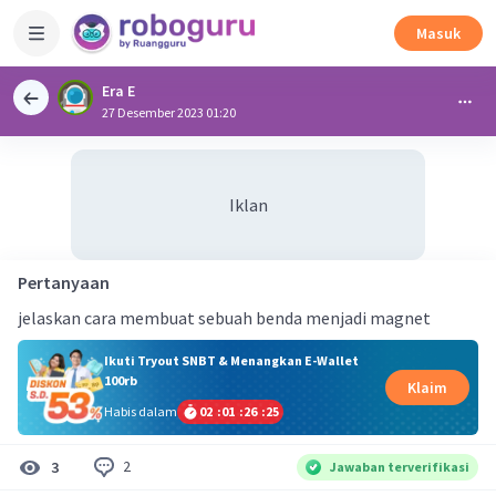
Masuk
Era E
27 Desember 2023 01:20
Iklan
Pertanyaan
jelaskan cara membuat sebuah benda menjadi magnet
Ikuti Tryout SNBT & Menangkan E-Wallet
100rb
Klaim
Habis dalam
02
:
01
:
26
:
24
2
3
Jawaban terverifikasi