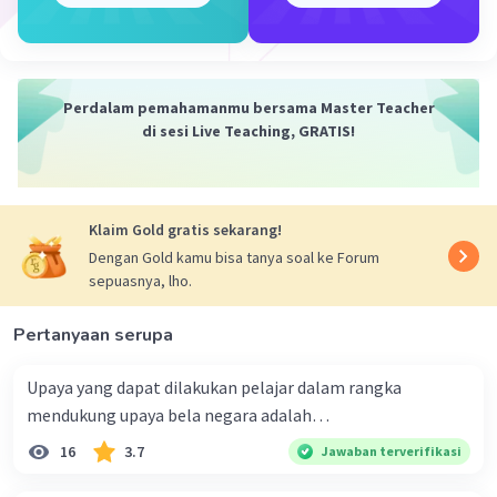
·
0.0
(
0
)
Balas
Beri Rating
Perdalam pemahamanmu bersama Master Teacher
di sesi Live Teaching, GRATIS!
Klaim Gold gratis sekarang!
Iklan
Dengan Gold kamu bisa tanya soal ke Forum
sepuasnya, lho.
Pertanyaan serupa
Upaya yang dapat dilakukan pelajar dalam rangka
mendukung upaya bela negara adalah…
16
3.7
Jawaban terverifikasi