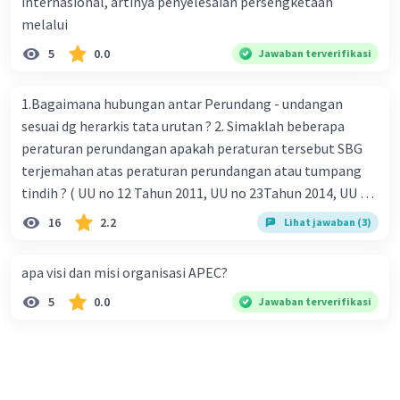
internasional, artinya penyelesaian persengketaan
melalui
5
0.0
Jawaban terverifikasi
1.Bagaimana hubungan antar Perundang - undangan
sesuai dg herarkis tata urutan ? 2. Simaklah beberapa
peraturan perundangan apakah peraturan tersebut SBG
terjemahan atas peraturan perundangan atau tumpang
tindih ? ( UU no 12 Tahun 2011, UU no 23Tahun 2014, UU No
25 Tahun 2004 ) 3 . Tuliskan peraturan perundangan yg di
16
2.2
Lihat jawaban (3)
undangkan atas perintah TAP MPR NO I / MPR/ 2003
4.sebutkan produk UU atas perintah UUD NRI Tahun 1945 (
apa visi dan misi organisasi APEC?
pasal18, pasal 22, pasal 23, Pasal 26 , Pasal 27,pasal ,pasal
5
0.0
Jawaban terverifikasi
28, pasal 29, pasal 30 ,pasal 31 dan pasal 33 )