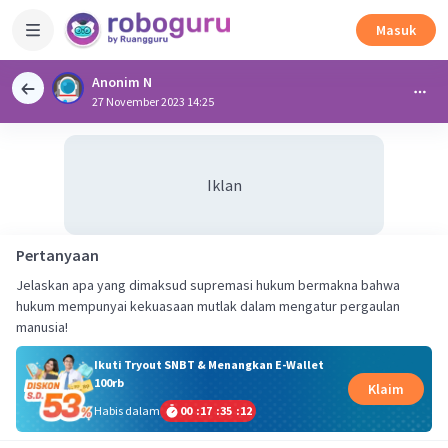
Masuk
Anonim N
27 November 2023 14:25
Iklan
Pertanyaan
Jelaskan apa yang dimaksud supremasi hukum bermakna bahwa
hukum mempunyai kekuasaan mutlak dalam mengatur pergaulan
manusia!
Ikuti Tryout SNBT & Menangkan E-Wallet
100rb
Klaim
Habis dalam
00
:
17
:
35
:
12