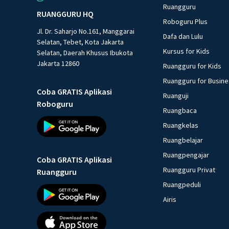
Ruangguru
RUANGGURU HQ
Roboguru Plus
Jl. Dr. Saharjo No.161, Manggarai
Dafa dan Lulu
Selatan, Tebet, Kota Jakarta
Kursus for Kids
Selatan, Daerah Khusus Ibukota
Jakarta 12860
Ruangguru for Kids
Ruangguru for Busin
Coba GRATIS Aplikasi
Ruanguji
Roboguru
Ruangbaca
Ruangkelas
Ruangbelajar
Ruangpengajar
Coba GRATIS Aplikasi
Ruangguru Privat
Ruangguru
Ruangpeduli
Airis