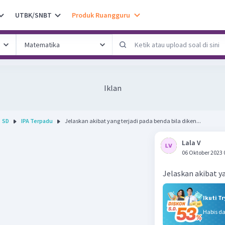
UTBK/SNBT
Produk Ruangguru
Iklan
SD
IPA Terpadu
Jelaskan akibat yang terjadi pada benda bila diken...
Lala V
06 Oktober 2023 
Jelaskan akibat ya
Ikuti T
Habis d