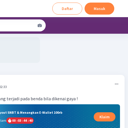
Daftar
Masuk
02:33
ng terjadi pada benda bila dikenai gaya !
ryout SNBT & Menangkan E-Wallet 100rb
Klaim
alam
00
:
03
:
44
:
39