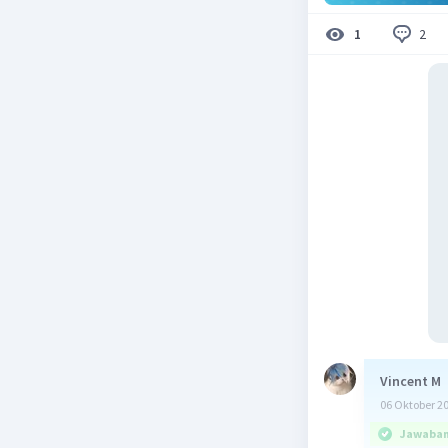
2
1
Vincent M
06 Oktober 2
Jawaban 