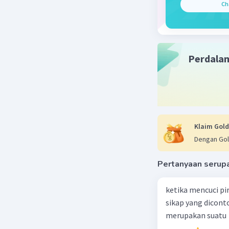
benda-ben
Ch
Perubaha
saat beker
bertambah
Perdala
benda.
Perubahan
dapat men
dasar dar
Klaim Gold
Deformasi
Dengan Gol
deformasi
gaya dihi
Pertanyaan serup
mana mere
dihilangk
ketika mencuci pi
sikap yang dicon
Stabilita
merupakan suatu
stabilita