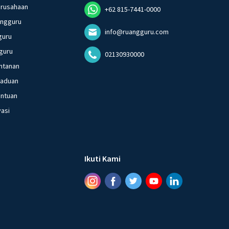
erusahaan
+62 815-7441-0000
angguru
info@ruangguru.com
guru
guru
02130930000
ntanan
gaduan
entuan
vasi
Ikuti Kami