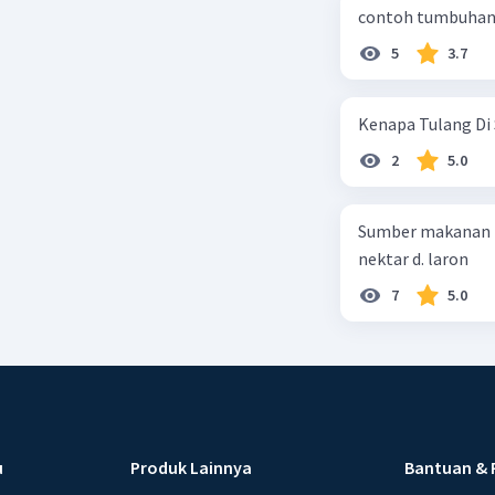
Beri R
contoh tumbuhan 
5
3.7
Kenapa Tulang Di 
2
5.0
Sumber makanan kupu-kupu dewa
nektar d. laron
7
5.0
u
Produk Lainnya
Bantuan & 