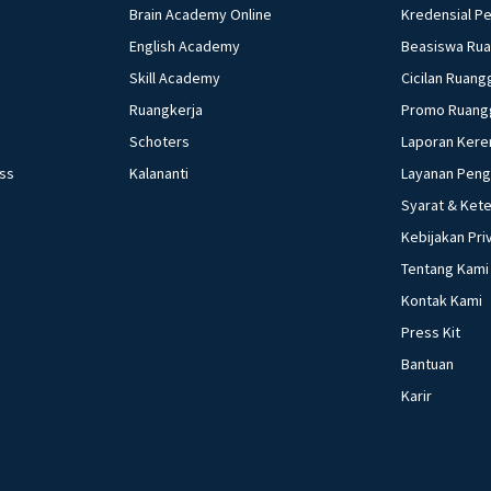
Brain Academy Online
Kredensial P
English Academy
Beasiswa Ru
Skill Academy
Cicilan Ruang
Ruangkerja
Promo Ruang
Schoters
Laporan Kere
ess
Kalananti
Layanan Pen
Syarat & Ket
Kebijakan Pri
Tentang Kami
Kontak Kami
Press Kit
Bantuan
Karir