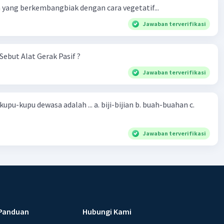
·
0.0
(
0
)
Balas
ating
yang berkembangbiak dengan cara vegetatif...
Jawaban terverifikasi
Sebut Alat Gerak Pasif ?
Jawaban terverifikasi
sa adalah ... a. biji-bijian b. buah-buahan c.
Jawaban terverifikasi
Panduan
Hubungi Kami