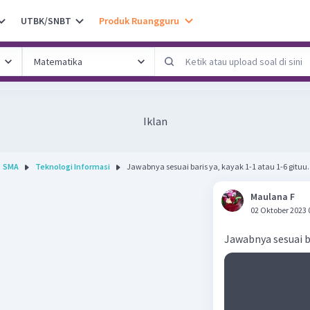
UTBK/SNBT
Produk Ruangguru
Iklan
SMA
Teknologi Informasi
Jawabnya sesuai baris ya, kayak 1-1 atau 1-6 gituu..
Maulana F
02 Oktober 2023 
Jawabnya sesuai ba