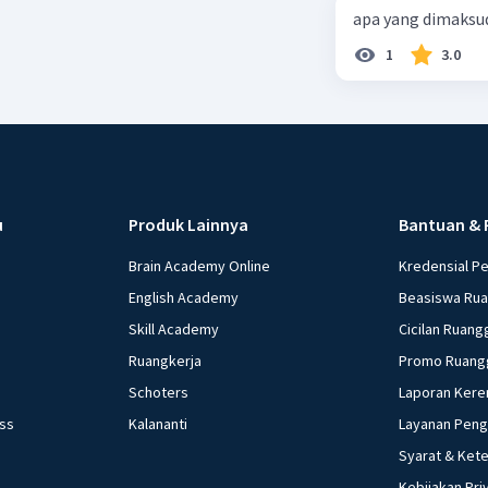
apa yang dimaksu
1
3.0
u
Produk Lainnya
Bantuan & 
Brain Academy Online
Kredensial P
English Academy
Beasiswa Ru
Skill Academy
Cicilan Ruang
Ruangkerja
Promo Ruang
Schoters
Laporan Kere
ess
Kalananti
Layanan Pen
Syarat & Ket
Kebijakan Pri