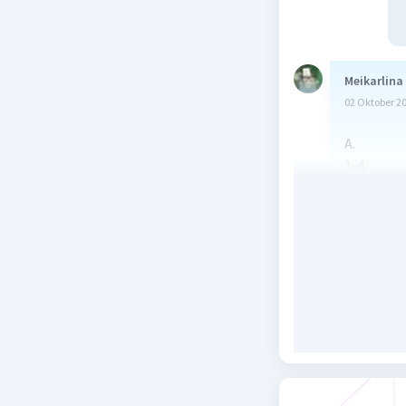
Meikarlina
02 Oktober 2
A.
1-4
2-5
3-3
4-6
5-1
6-2
B.
1-2
2-5
3-4
4-1