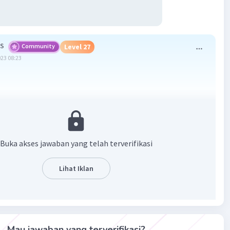
 S
Community
Level 27
023 08:23
Buka akses jawaban yang telah terverifikasi
Lihat Iklan
Mau jawaban yang terverifikasi?