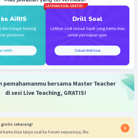
LATIHAN SOAL GRATIS!
·
5.0
(
1
)
Balas
ating
 ke AiRIS
Drill Soal
t dan belajar bareng
Latihan soal sesuai topik yang kamu mau
man pintarmu!
untuk persiapan ujian
at AiRIS
Cobain Drill Soal
Iklan
m pemahamanmu bersama Master Teacher
di sesi Live Teaching, GRATIS!
 gratis sekarang!
d kamu bisa tanya soal ke Forum sepuasnya, lho.