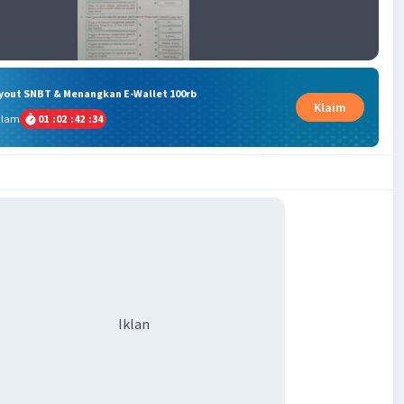
ryout SNBT & Menangkan E-Wallet 100rb
Klaim
alam
01
:
02
:
42
:
34
Iklan