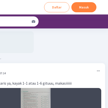
Daftar
Masuk
.
07:14
ris ya, kayak 1-1 atau 1-6 gituuu, makasiiiiii