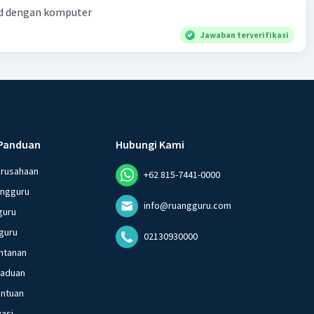
d dengan komputer
Jawaban terverifikasi
Panduan
Hubungi Kami
erusahaan
+62 815-7441-0000
angguru
info@ruangguru.com
guru
guru
02130930000
ntanan
gaduan
entuan
vasi