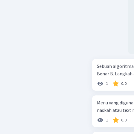
Sebuah algoritma d
Benar B. Lan
1
0.0
Menu yang diguna
naskah atau text
1
0.0