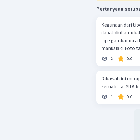
Pertanyaan serup
Kegunaan dari tip
dapat diubah-ubah
tipe gambar ini adalah … a. Gambar pemandangan b. F
manusia d. Foto t
2
0.0
Dibawah ini meru
1
0.0