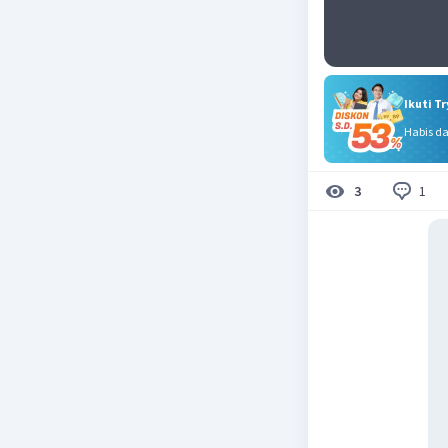
Ikuti T
Habis d
1
3