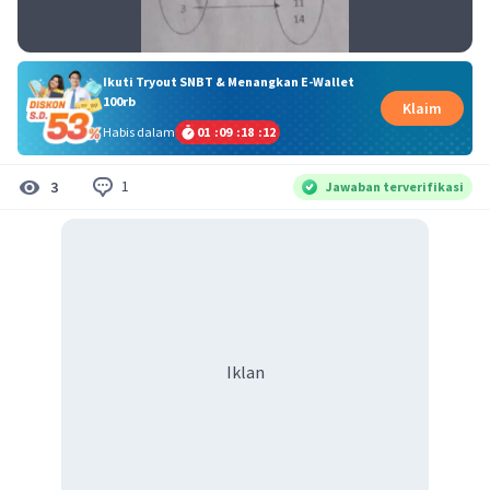
Ikuti Tryout SNBT & Menangkan E-Wallet
100rb
Klaim
Habis dalam
01
:
09
:
18
:
11
1
3
Jawaban terverifikasi
Iklan