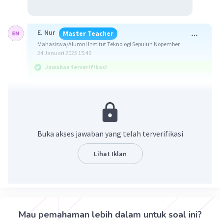
E. Nur
Master Teacher
Mahasiswa/Alumni Institut Teknologi Sepuluh Nopember
24 Januari 2023 15:49
Jawaban terverifikasi
Jawaban :
Domain ={0,1,2,3}
Kodomain = {2,5,8,11,14}
Range = { 2,5,8,11}
Buka akses jawaban yang telah terverifikasi
Ingat!
Lihat Iklan
Pada diagram panah
Domain : himpunan yang berada di sebelah kiri
Kodomain : himpunan yang berada di sebelah
kanan
Range : anggota kodomain yang mempunyai
Mau pemahaman lebih dalam untuk soal ini?