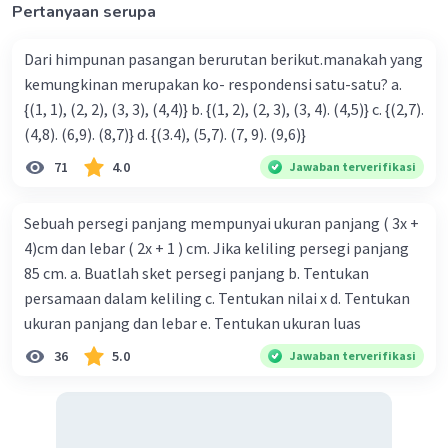
Pertanyaan serupa
Iklan
Dari himpunan pasangan berurutan berikut.manakah yang
kemungkinan merupakan ko- respondensi satu-satu? a.
{(1, 1), (2, 2), (3, 3), (4,4)} b. {(1, 2), (2, 3), (3, 4). (4,5)} c. {(2,7).
(4,8). (6,9). (8,7)} d. {(3.4), (5,7). (7, 9). (9,6)}
71
4.0
Jawaban terverifikasi
Sebuah persegi panjang mempunyai ukuran panjang ( 3x +
4)cm dan lebar ( 2x + 1 ) cm. Jika keliling persegi panjang
85 cm. a. Buatlah sket persegi panjang b. Tentukan
persamaan dalam keliling c. Tentukan nilai x d. Tentukan
ukuran panjang dan lebar e. Tentukan ukuran luas
36
5.0
Jawaban terverifikasi