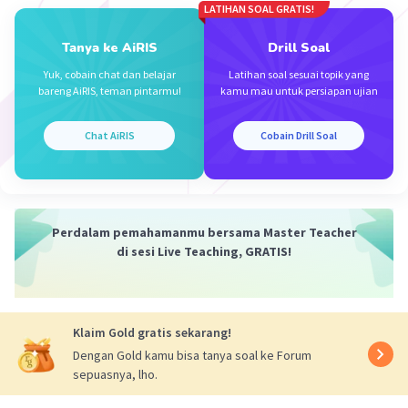
pasangan di kodomain.
LATIHAN SOAL GRATIS!
Perhatikan gambar diagram panah di atas
Tanya ke AiRIS
Drill Soal
Berdasarkan diagram panah tersebut maka
Yuk, cobain chat dan belajar
Latihan soal sesuai topik yang
diperoleh
bareng AiRIS, teman pintarmu!
kamu mau untuk persiapan ujian
Domain ={0,1,2,3}
Kodomain = {2,5,8,11,14}
Chat AiRIS
Cobain Drill Soal
Range = { 2,5,8,11}
Dengan demikian
Domain ={0,1,2,3}
Perdalam pemahamanmu bersama Master Teacher
Kodomain = {2,5,8,11,14}
di sesi Live Teaching, GRATIS!
Range = { 2,5,8,11}.
·
0.0
(
0
)
Balas
Beri Rating
Klaim Gold gratis sekarang!
Dengan Gold kamu bisa tanya soal ke Forum
sepuasnya, lho.