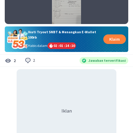
Ikuti Tryout SNBT & Menangkan E-Wallet
100rb
Klaim
Habis dalam
02
:
01
:
14
:
10
2
2
Jawaban terverifikasi
Iklan