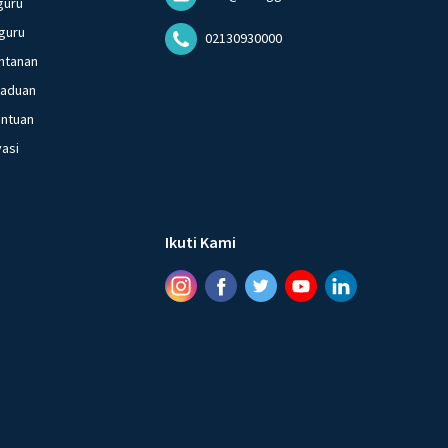
guru
guru
02130930000
ntanan
gaduan
entuan
vasi
Ikuti Kami