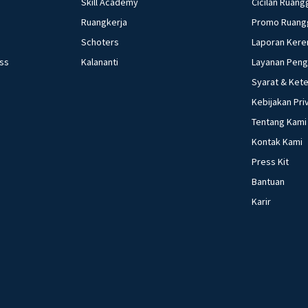
Skill Academy
Cicilan Ruang
Ruangkerja
Promo Ruang
Schoters
Laporan Kere
ess
Kalananti
Layanan Pen
Syarat & Ket
Kebijakan Pri
Tentang Kami
Kontak Kami
Press Kit
Bantuan
Karir