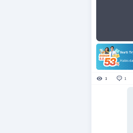
Ikuti T
Habis d
1
1