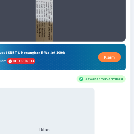
ryout SNBT & Menangkan E-Wallet 100rb
Klaim
alam
01
:
16
:
05
:
13
Jawaban terverifikasi
Iklan