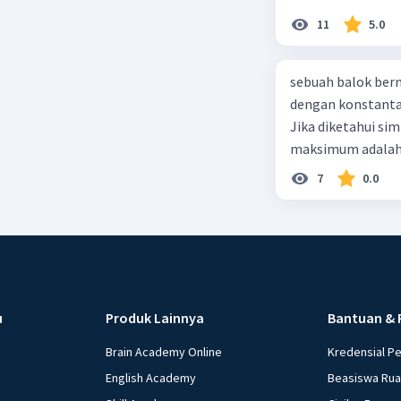
11
5.0
sebuah balok ber
dengan konstanta 
Jika diketahui s
maksimum adalah
7
0.0
u
Produk Lainnya
Bantuan & 
Brain Academy Online
Kredensial P
English Academy
Beasiswa Ru