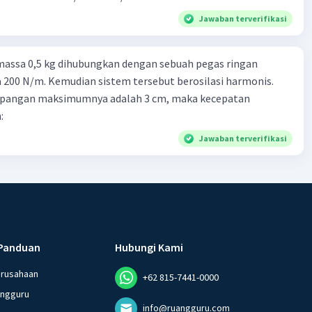
Jawaban terverifikasi
massa 0,5 kg dihubungkan dengan sebuah pegas ringan
200 N/m. Kemudian sistem tersebut berosilasi harmonis.
impangan maksimumnya adalah 3 cm, maka kecepatan
:
Jawaban terverifikasi
Panduan
Hubungi Kami
erusahaan
+62 815-7441-0000
angguru
info@ruangguru.com