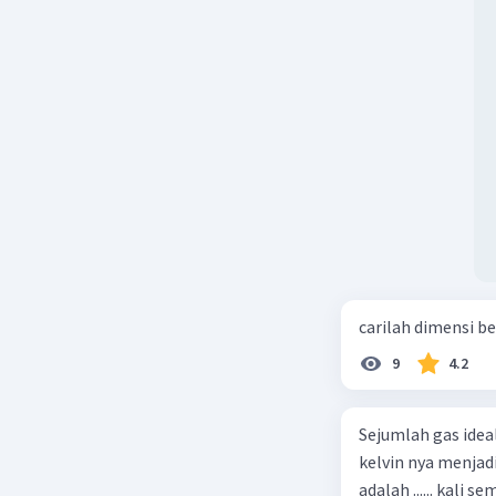
carilah dimensi b
9
4.2
Sejumlah gas idea
kelvin nya menjad