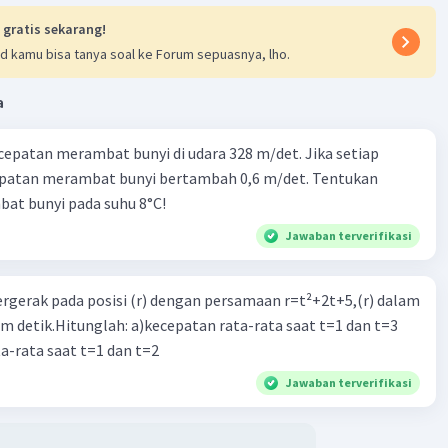
 gratis sekarang!
d kamu bisa tanya soal ke Forum sepuasnya, lho.
a
cepatan merambat bunyi di udara 328 m/det. Jika setiap
epatan merambat bunyi bertambah 0,6 m/det. Tentukan
at bunyi pada suhu 8°C!
Jawaban terverifikasi
ergerak pada posisi (r) dengan persamaan r=t²+2t+5,(r) dalam
am detik.Hitunglah: a)kecepatan rata-rata saat t=1 dan t=3
a-rata saat t=1 dan t=2
Jawaban terverifikasi