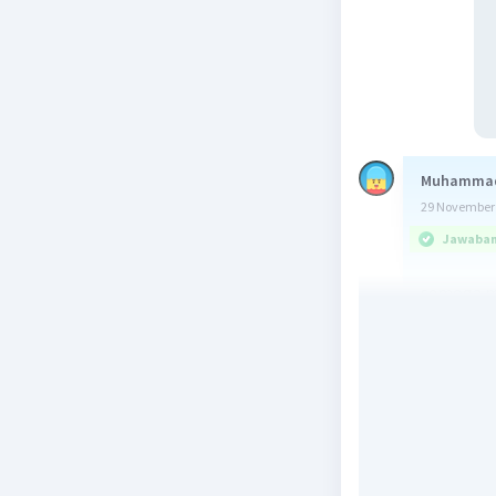
Muhammad
29 November 
Jawaban 
semoga m