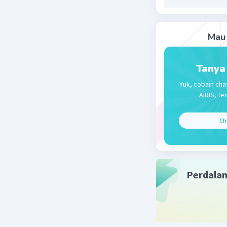
Beri R
Mau 
Tanya
Yuk, cobain cha
AiRIS, te
Ch
Perdala