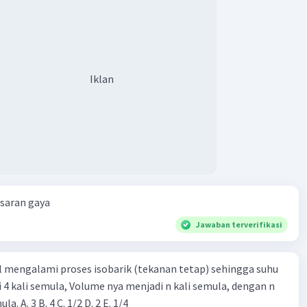
Iklan
esaran gaya
Jawaban terverifikasi
l mengalami proses isobarik (tekanan tetap) sehingga suhu
i 4 kali semula, Volume nya menjadi n kali semula, dengan n
adalah ...... kali semula. A. 3 B. 4 C. 1/2 D. 2 E. 1/4