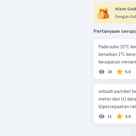
Klaim Gold
Dengan Gol
Pertanyaan serup
Pada suhu 15°C ke
kenaikan 1°C kec
kecepatan meramb
20
5.0
sebuah partikel b
meter dan (t) dal
b)percepaatan rat
11
3.0