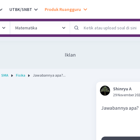
UTBK/SNBT
Produk Ruangguru
Iklan
SMA
Fisika
Jawabannya apa?...
Shinryu A
29 November 202
Jawabannya apa?