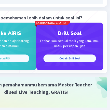
·
5.0
(
1
)
Balas
ating
pemahaman lebih dalam untuk soal ini?
LATIHAN SOAL GRATIS!
 ke AiRIS
Drill Soal
t dan belajar bareng
Latihan soal sesuai topik yang kamu mau
man pintarmu!
untuk persiapan ujian
Iklan
at AiRIS
Cobain Drill Soal
m pemahamanmu bersama Master Teacher
di sesi Live Teaching, GRATIS!