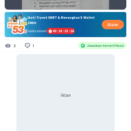
Ikuti Tryout SNBT & Menangkan E-Wallet
100rb
Klaim
Habis dalam
00
:
18
:
23
:
26
1
2
Jawaban terverifikasi
Iklan