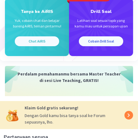
Tanya ke AiRIS
Drill Soal
Yuk, cobain chat dan belajar
Latihan soal sesuai topik yang
bareng AiRIS, teman pintarmu!
kamu mau untuk persiapan ujian
Chat AiRIS
Cobain Drill Soal
Iklan
Perdalam pemahamanmu bersama Master Teacher
di sesi Live Teaching, GRATIS!
Klaim Gold gratis sekarang!
Dengan Gold kamu bisa tanya soal ke Forum
sepuasnya, lho.
Pertanyaan serupa