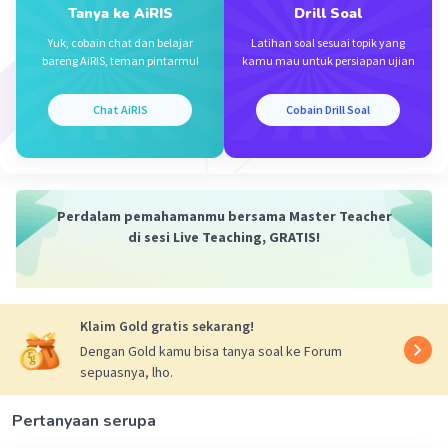
Tanya ke AiRIS
Drill Soal
·
5.0
(
1
)
Balas
Beri Rating
Yuk, cobain chat dan belajar
Latihan soal sesuai topik yang
bareng AiRIS, teman pintarmu!
kamu mau untuk persiapan ujian
Chat AiRIS
Cobain Drill Soal
Iklan
Perdalam pemahamanmu bersama Master Teacher
di sesi Live Teaching, GRATIS!
Klaim Gold gratis sekarang!
Dengan Gold kamu bisa tanya soal ke Forum
sepuasnya, lho.
Pertanyaan serupa