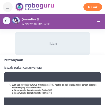
Masuk
QueenBee Q
07 November 2023 02:05
Iklan
Pertanyaan
jawab pakai caranya yaa