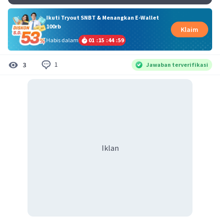
Ikuti Tryout SNBT & Menangkan E-Wallet
100rb
Klaim
Habis dalam
01
:
15
:
44
:
58
1
3
Jawaban terverifikasi
Iklan