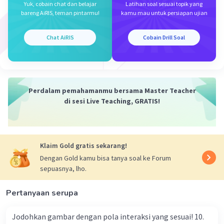
Yuk, cobain chat dan belajar
Latihan soal sesuai topik yang
bareng AiRIS, teman pintarmu!
kamu mau untuk persiapan ujian
jawabannya adalah D.
Iklan
Penebalan pada dinding sel ini memberikan dukungan
Chat AiRIS
Cobain Drill Soal
dan kekuatan pada jaringan, sehingga jaringan
sklerenkim sering ditemukan pada bagian-bagian
tumbuhan yang memerlukan kekuatan dan struktur yang
kuat, seperti batang dan kulit kayu. Jaringan kolenkim
dan parenkim adalah jenis jaringan lain yang ditemukan
Perdalam pemahamanmu bersama Master Teacher
pada tumbuhan, tetapi keduanya tidak memiliki
di sesi Live Teaching, GRATIS!
penebalan pada dinding sel yang sama dengan jaringan
sklerenkim.
·
0.0
(
0
)
Balas
Beri Rating
Klaim Gold gratis sekarang!
Dengan Gold kamu bisa tanya soal ke Forum
sepuasnya, lho.
Pertanyaan serupa
Jodohkan gambar dengan pola interaksi yang sesuai! 10.