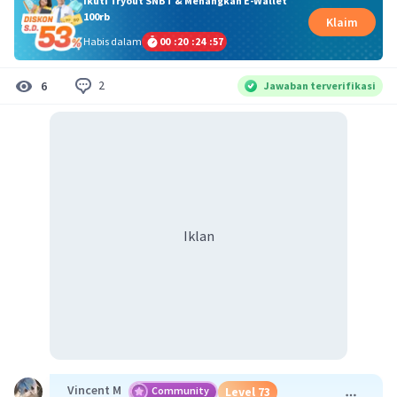
Ikuti Tryout SNBT & Menangkan E-Wallet
100rb
Klaim
Habis dalam
00
:
20
:
24
:
57
2
6
Jawaban terverifikasi
Iklan
Vincent M
Community
Level 73