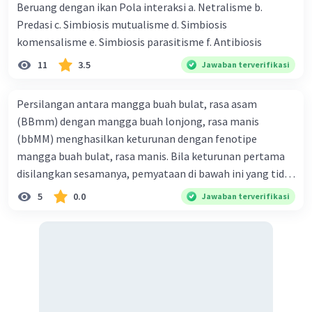
Beruang dengan ikan Pola interaksi a. Netralisme b.
Predasi c. Simbiosis mutualisme d. Simbiosis
komensalisme e. Simbiosis parasitisme f. Antibiosis
11
3.5
Jawaban terverifikasi
Persilangan antara mangga buah bulat, rasa asam
(BBmm) dengan mangga buah lonjong, rasa manis
(bbMM) menghasilkan keturunan dengan fenotipe
mangga buah bulat, rasa manis. Bila keturunan pertama
disilangkan sesamanya, pemyataan di bawah ini yang tidak
benar mengenai keturunan yang dihasilkan dari
5
0.0
Jawaban terverifikasi
persilangan terse but adalah ... A. dihasilkan sembilan
mangga buah bulat, rasa mants B. dihasilkan tiga mangga
buah lonjong, rasa asam C. dihasi lkan tiga mangga buah
bulat, rasa manis D. dihasi lkan tiga mangga buah bulat,
rasa asam