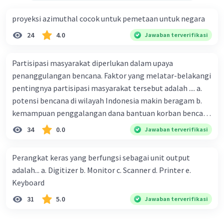
proyeksi azimuthal cocok untuk pemetaan untuk negara
24
4.0
Jawaban terverifikasi
Partisipasi masyarakat diperlukan dalam upaya
penanggulangan bencana. Faktor yang melatar-belakangi
pentingnya partisipasi masyarakat tersebut adalah .... a.
potensi bencana di wilayah Indonesia makin beragam b.
kemampuan penggalangan dana bantuan korban bencana
makin tinggi c. pemahaman pendidikan kebencanaan
34
0.0
Jawaban terverifikasi
kepada masyarakat masih rendah d. masyarakat
merupakan pihak yang langsung berhadapan dengan
Perangkat keras yang berfungsi sebagai unit output
bencana e. kepercayaan pemerintah bahwa masyarakat
adalah... a. Digitizer b. Monitor c. Scanner d. Printer e.
mampu mengatasi bencana
Keyboard
31
5.0
Jawaban terverifikasi