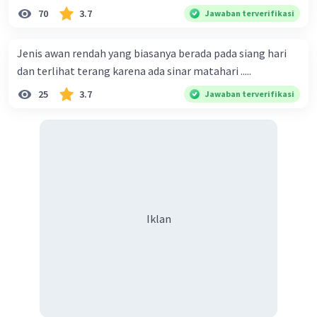
indonesia
70
3.7
Jawaban terverifikasi
Jenis awan rendah yang biasanya berada pada siang hari
dan terlihat terang karena ada sinar matahari .....
25
3.7
Jawaban terverifikasi
Iklan