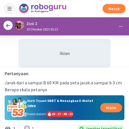
Masuk
Zizii Z
10 Oktober 2023 05:23
Iklan
Pertanyaan
Jarak dari a sampai B 60 KM pada peta jarak a sampai b 3 cm
Berapa skala petanya
Ikuti Tryout SNBT & Menangkan E-Wallet
100rb
Klaim
Habis dalam
02
:
17
:
40
:
23
1
1
Jawaban terverifikasi