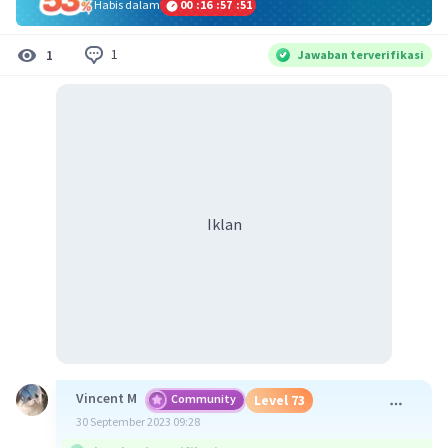
Habis dalam
00
:
16
:
57
:
51
1
1
Jawaban terverifikasi
Iklan
Vincent M
Community
Level 73
30 September 2023 09:28