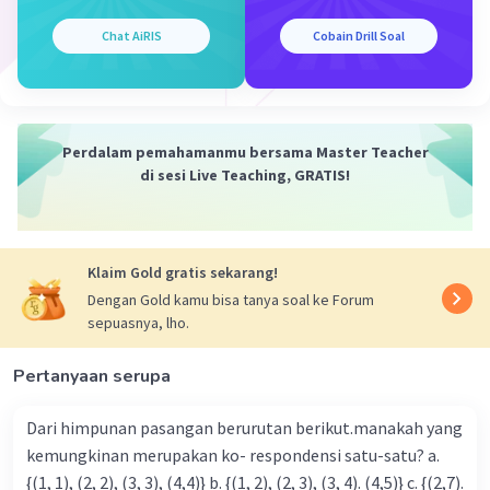
·
0.0
(
0
)
Balas
Beri Rating
Chat AiRIS
Cobain Drill Soal
Perdalam pemahamanmu bersama Master Teacher
di sesi Live Teaching, GRATIS!
Iklan
Klaim Gold gratis sekarang!
Dengan Gold kamu bisa tanya soal ke Forum
sepuasnya, lho.
Pertanyaan serupa
Dari himpunan pasangan berurutan berikut.manakah yang
kemungkinan merupakan ko- respondensi satu-satu? a.
{(1, 1), (2, 2), (3, 3), (4,4)} b. {(1, 2), (2, 3), (3, 4). (4,5)} c. {(2,7).