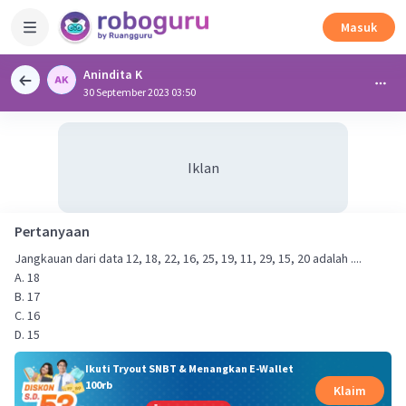
Masuk
Anindita K
30 September 2023 03:50
Iklan
Pertanyaan
Jangkauan dari data 12, 18, 22, 16, 25, 19, 11, 29, 15, 20 adalah ....
A. 18
B. 17
C. 16
D. 15
Ikuti Tryout SNBT & Menangkan E-Wallet
100rb
Klaim