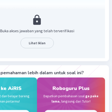
aring makanan
adalah kumpulan seluruh rantai makanan
ang-tindih dan saling berhubungan dalam satu ekosistem
·
0.0
(
0
)
Balas
ating
Buka akses jawaban yang telah terverifikasi
Lihat Iklan
Community
Level 89
023 09:57
terverifikasi
ring makanan (atau siklus makanan) adalah hubungan
Iklan
pemahaman lebih dalam untuk soal ini?
i rantai-rantai makanan dan representasi grafis (biasanya
ari proses makan-dan-dimakan dalam komunitas ekologis
 ke AiRIS
Roboguru Plus
·
0.0
(
0
)
Balas
ating
t dan belajar bareng
Dapatkan pembahasan soal
ga pake
man pintarmu!
lama
, langsung dari Tutor!