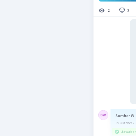
2
2
Sumber W
09 Oktober 2
Jawaban 