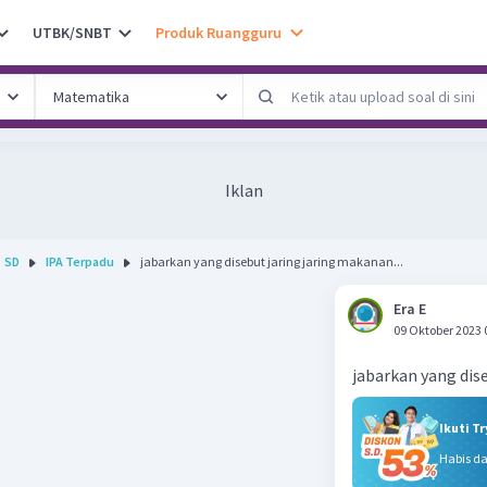
UTBK/SNBT
Produk Ruangguru
Iklan
SD
IPA Terpadu
jabarkan yang disebut jaring jaring makanan...
Era E
09 Oktober 2023 
jabarkan yang dis
Ikuti T
Habis d