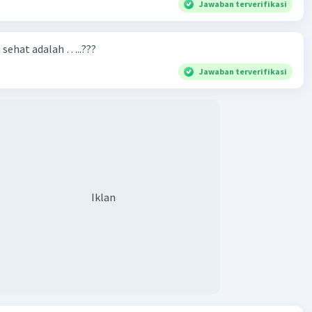
Jawaban terverifikasi
n sehat adalah …..???
Jawaban terverifikasi
Iklan