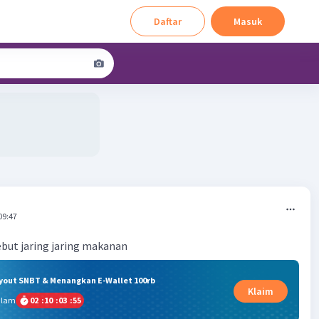
Daftar
Masuk
09:47
ebut jaring jaring makanan
ryout SNBT & Menangkan E-Wallet 100rb
Klaim
alam
02
:
10
:
03
:
55