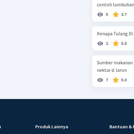
contoh tumbuhan 
5
3.7
Kenapa Tulang Di 
2
5.0
Sumber makanan kupu-kupu dewa
nektar d. laron
7
5.0
u
Produk Lainnya
Bantuan & 