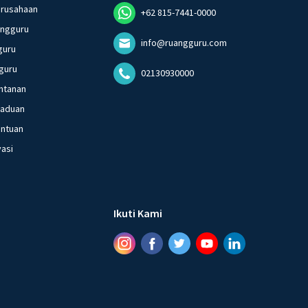
erusahaan
+62 815-7441-0000
angguru
info@ruangguru.com
guru
guru
02130930000
ntanan
gaduan
entuan
vasi
Ikuti Kami