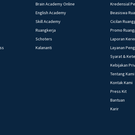
Brain Academy Online
Kredensial P
English Academy
Beasiswa Ru
Skill Academy
Cicilan Ruang
Ruangkerja
Promo Ruang
Schoters
Laporan Kere
ess
Kalananti
Layanan Pen
Syarat & Ket
Kebijakan Pri
Tentang Kami
Kontak Kami
Press Kit
Bantuan
Karir