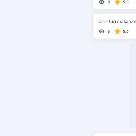
8
5.0
Ciri - Ciri makana
6
5.0