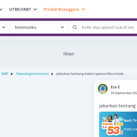
UTBK/SNBT
Produk Ruangguru
Iklan
SMP
Teknologi Informasi
jabarkan tentang sistem operasi Macintosh...
Era E
30 September 20
jabarkan tentang 
Ikuti T
Habis d