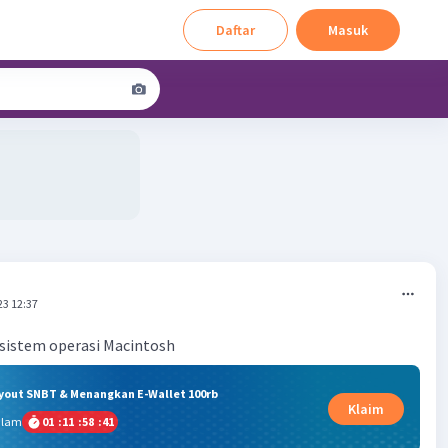
Daftar
Masuk
23 12:37
sistem operasi Macintosh
ryout SNBT & Menangkan E-Wallet 100rb
Klaim
alam
01
:
11
:
58
:
41