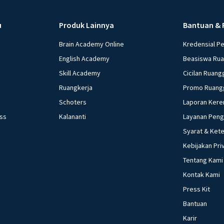
memiliki 
dirilis d
u
Produk Lainnya
Bantuan & 
serta ba
Brain Academy Online
Kredensial P
Beri R
English Academy
Beasiswa Ru
Skill Academy
Cicilan Ruang
Ruangkerja
Promo Ruang
Schoters
Laporan Kere
ess
Kalananti
Layanan Pen
Syarat & Ket
Kebijakan Pri
Tentang Kami
Kontak Kami
Press Kit
Bantuan
Karir