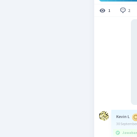
2
1
Kevin L
30 September
Jawaban 