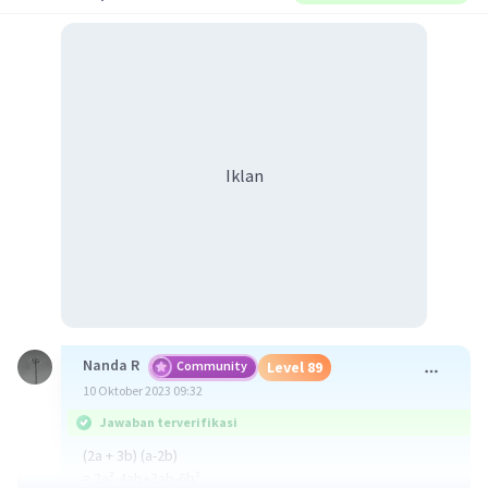
Iklan
Nanda R
Community
Level 89
10 Oktober 2023 09:32
Jawaban terverifikasi
(2a + 3b) (a-2b)
= 2a²-4ab+3ab-6b²