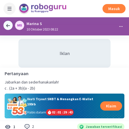
Masuk
Marina S
10 Oktober 2023 08:22
Iklan
Pertanyaan
Jabarkan dan sederhanakanlah!
c . (2a + 3b)(a - 2b)
Ikuti Tryout SNBT & Menangkan E-Wallet
100rb
Klaim
Habis dalam
02
:
01
:
29
:
42
2
1
Jawaban terverifikasi