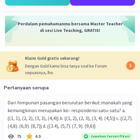
Perdalam pemahamanmu bersama Master Teacher
di sesi Live Teaching, GRATIS!
Klaim Gold gratis sekarang!
Dengan Gold kamu bisa tanya soal ke Forum
sepuasnya, lho.
Pertanyaan serupa
Dari himpunan pasangan berurutan berikut.manakah yang
kemungkinan merupakan ko- respondensi satu-satu? a.
{(1, 1), (2, 2), (3, 3), (4,4)} b. {(1, 2), (2, 3), (3, 4). (4,5)} c. {(2,7).
(4,8). (6,9). (8,7)} d. {(3.4), (5,7). (7, 9). (9,6)}
75
4.0
Jawaban terverifikasi