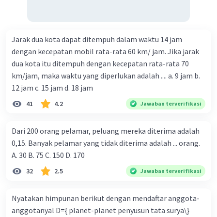
Jarak dua kota dapat ditempuh dalam waktu 14 jam
dengan kecepatan mobil rata-rata 60 km/ jam. Jika jarak
dua kota itu ditempuh dengan kecepatan rata-rata 70
km/jam, maka waktu yang diperlukan adalah .... a. 9 jam b.
12 jam c. 15 jam d. 18 jam
41
4.2
Jawaban terverifikasi
Dari 200 orang pelamar, peluang mereka diterima adalah
0,15. Banyak pelamar yang tidak diterima adalah ... orang.
A. 30 B. 75 C. 150 D. 170
32
2.5
Jawaban terverifikasi
Nyatakan himpunan berikut dengan mendaftar anggota-
anggotanyal D={ planet-planet penyusun tata surya\}