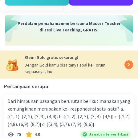
Perdalam pemahamanmu bersama Master Teacher
di sesi Live Teaching, GRATIS!
Klaim Gold gratis sekarang!
Dengan Gold kamu bisa tanya soal ke Forum
sepuasnya, lho.
Pertanyaan serupa
Dari himpunan pasangan berurutan berikut.manakah yang
kemungkinan merupakan ko- respondensi satu-satu? a.
{(1, 1), (2, 2), (3, 3), (4,4)} b. {(1, 2), (2, 3), (3, 4). (4,5)} c. {(2,7).
(4,8). (6,9). (8,7)} d. {(3.4), (5,7). (7, 9). (9,6)}
75
4.0
Jawaban terverifikasi