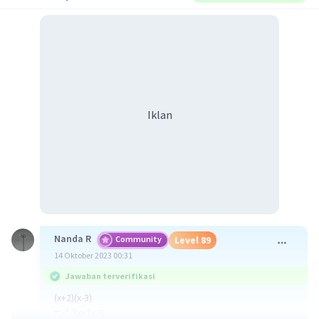
Iklan
Nanda R
Community
Level 89
14 Oktober 2023 00:31
Jawaban terverifikasi
(x+2)(x-3)
= x²-3x+2x-6