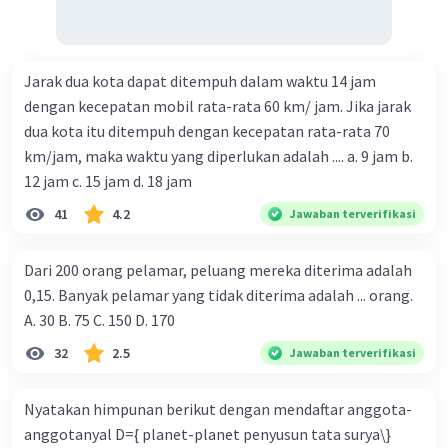
Jarak dua kota dapat ditempuh dalam waktu 14 jam
dengan kecepatan mobil rata-rata 60 km/ jam. Jika jarak
dua kota itu ditempuh dengan kecepatan rata-rata 70
km/jam, maka waktu yang diperlukan adalah .... a. 9 jam b.
12 jam c. 15 jam d. 18 jam
41
4.2
Jawaban terverifikasi
Dari 200 orang pelamar, peluang mereka diterima adalah
0,15. Banyak pelamar yang tidak diterima adalah ... orang.
A. 30 B. 75 C. 150 D. 170
32
2.5
Jawaban terverifikasi
Nyatakan himpunan berikut dengan mendaftar anggota-
anggotanyal D={ planet-planet penyusun tata surya\}