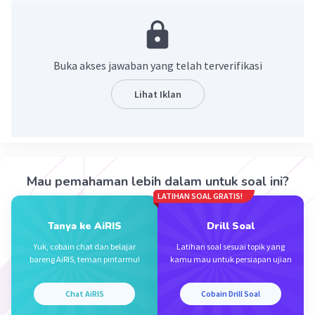
= x²-x-6
·
0.0
(
0
)
Balas
Beri Rating
Buka akses jawaban yang telah terverifikasi
Lihat Iklan
Iklan
Mau pemahaman lebih dalam untuk soal ini?
LATIHAN SOAL GRATIS!
Tanya ke AiRIS
Drill Soal
Yuk, cobain chat dan belajar
Latihan soal sesuai topik yang
bareng AiRIS, teman pintarmu!
kamu mau untuk persiapan ujian
Chat AiRIS
Cobain Drill Soal