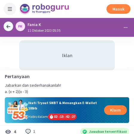
Masuk
Fania K
11 Oktober 2023 05:35
Iklan
Pertanyaan
Jabarkan dan sederhanakanlah!
a. (x + 2)(x - 3)
Ikuti Tryout SNBT & Menangkan E-Wallet
100rb
Klaim
Habis dalam
02
:
13
:
42
:
27
1
4
Jawaban terverifikasi