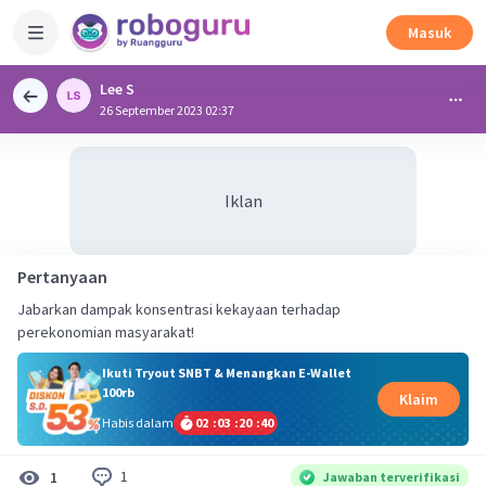
Masuk
Lee S
26 September 2023 02:37
Iklan
Pertanyaan
Jabarkan dampak konsentrasi kekayaan terhadap
perekonomian masyarakat!
Ikuti Tryout SNBT & Menangkan E-Wallet
100rb
Klaim
Habis dalam
02
:
03
:
20
:
39
1
1
Jawaban terverifikasi