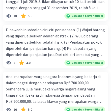
tanggal 1 juli 2019. 3. iklan dibayar untuk 10 kali terbit, dan
sampai dengan tanggal 31 desember 2019, telah 8 kali
terbit. 4. gaji terutang untuk periode berjalan sebesar
10
5.0
Jawaban terverifikasi
Rp800.000,00 dari data di atas, pencatatan jurnal pembalik
yang benar adalah ....
Dibawaah ini adaalah ciri-ciri perusahaan. (1) Wujud barang
yang diperjualbelikan adalah abstrak. (2) Wujud barang
yang diperjualbelikan adalah fisik. (3) Pendapatan pokok
diperoleh dari penjualan barang. (4) Pendapatan yang
diperoleh dari penjualan jasa.Dari ciri-ciri tersebut yang
merupakan ciri dari perusahaan dagang ditunjukan pada
4
3.0
Jawaban terverifikasi
nomor…. a. 1 dan 3 b. 3 dan 4 c. 2 dan 3 d. 1 dan 2 e. 2 dan 4
Andi merupakan warga negara Indonesia yang bekerja di
dalam negeri dengan pendapatan Rp6.700.000,00.
Sementara Lula merupakan warga negara asing yang
tinggal dan bekerja di Indonesia dengan pendapatan
Rp8.900.000,00. Lalu ada Mawar yang merupakan warga
negara Indonesia yang tinggal dan bekerja di luar negeri
10
5.0
Jawaban terverifikasi