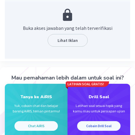
perhutanan, perikanan, perindustrian, pelayanan jasa,
perdagangan, dan pertambangan.
·
3.8
(
5
)
Balas
Beri Rating
Buka akses jawaban yang telah terverifikasi
Lihat Iklan
Iklan
Mau pemahaman lebih dalam untuk soal ini?
LATIHAN SOAL GRATIS!
Tanya ke AiRIS
Drill Soal
Yuk, cobain chat dan belajar
Latihan soal sesuai topik yang
bareng AiRIS, teman pintarmu!
kamu mau untuk persiapan ujian
Chat AiRIS
Cobain Drill Soal