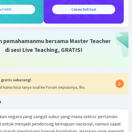
at AiRIS
Cobain Drill Soal
en data
adalah proses pengelolaan data spasial dalam SIG.
 meliputi:
aan
mpanan
m pemahamanmu bersama Master Teacher
lolaan
di sesi Live Teaching, GRATIS!
iharaan
en sistem
adalah proses pengelolaan sistem SIG secara
n. Proses ini meliputi:
 gratis sekarang!
haraan perangkat keras dan perangkat lunak
d kamu bisa tanya soal ke Forum sepuasnya, lho.
lolaan pengguna
lolaan keamanan
a
dalah beberapa contoh istilah manajemen dalam
kan negara yang sangat subur yang mana sektor pertanian
 SIG:
i untuk menjadi pendorong kemajuan nasional, namun saaat
en data
tur masih mengalami banyak hambatan, jelaskan yang menjadi