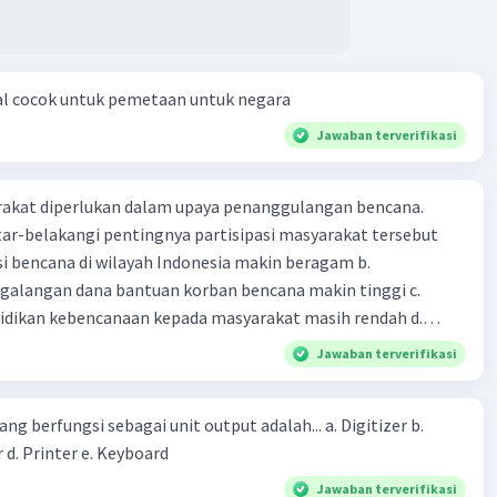
kan untuk mengelola data spasial.
una SIG
adalah orang atau organisasi yang
nakan SIG.
nan SIG
adalah upaya untuk melindungi SIG dari akses,
al cocok untuk pemetaan untuk negara
naan, atau perubahan yang tidak sah.
Jawaban terverifikasi
manajemen dalam komponen SIG sangat penting untuk
agar SIG dapat digunakan secara efektif dan efisien.
arakat diperlukan dalam upaya penanggulangan bencana.
ar-belakangi pentingnya partisipasi masyarakat tersebut
·
0.0
(
0
)
Balas
ating
ensi bencana di wilayah Indonesia makin beragam b.
langan dana bantuan korban bencana makin tinggi c.
ikan kebencanaan kepada masyarakat masih rendah d.
akan pihak yang langsung berhadapan dengan bencana e.
Jawaban terverifikasi
erintah bahwa masyarakat mampu mengatasi bencana
ng berfungsi sebagai unit output adalah... a. Digitizer b.
 d. Printer e. Keyboard
Jawaban terverifikasi