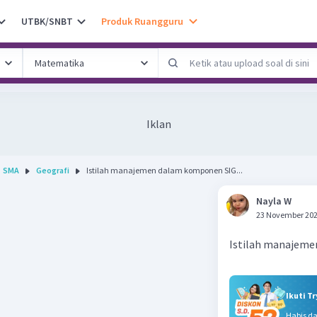
UTBK/SNBT
Produk Ruangguru
Iklan
SMA
Geografi
Istilah manajemen dalam komponen SIG...
Nayla W
23 November 202
Istilah manajem
Ikuti T
Habis d