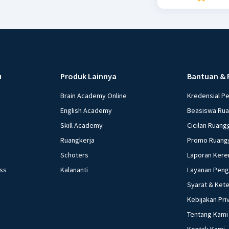
u
Produk Lainnya
Bantuan & 
Brain Academy Online
Kredensial P
English Academy
Beasiswa Ru
Skill Academy
Cicilan Ruang
Ruangkerja
Promo Ruang
Schoters
Laporan Kere
ess
Kalananti
Layanan Pen
Syarat & Ket
Kebijakan Pri
Tentang Kami
Kontak Kami