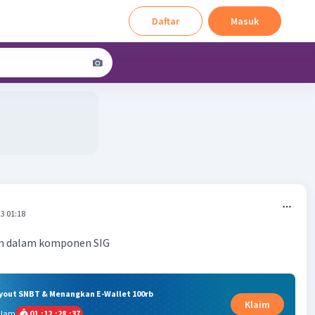
Daftar
Masuk
3 01:18
en dalam komponen SIG
ryout SNBT & Menangkan E-Wallet 100rb
Klaim
alam
01
:
12
:
28
:
37