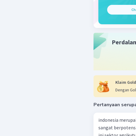
Ch
Manajem
Proses ini
Pemet
Penyi
Perdala
Penge
Pemel
Manajem
keseluruha
Klaim Gold
Pemeli
Dengan Gol
Penge
Penge
Pertanyaan serup
Berikut a
indonesia merupa
komponen
sangat berpotens
Manajem
ini sektor agriku