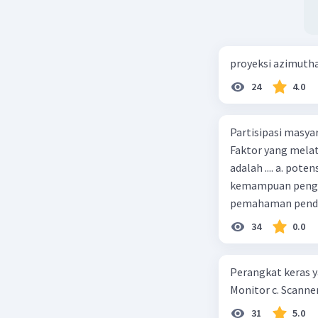
diguna
Pengg
menggu
Keama
proyeksi azimuth
penggu
24
4.0
Istilah 
dipahami 
Partisipasi masy
Faktor yang melat
Beri R
adalah .... a. pot
kemampuan pengga
pemahaman pendid
masyarakat merup
34
0.0
kepercayaan pem
Perangkat keras ya
Monitor c. Scanner
31
5.0