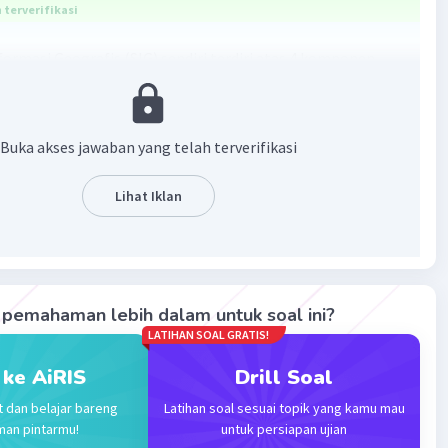
terverifikasi
formasi Geografis (SIG) sendiri terdiri atas 4 komponen
itu data, perangkat keras, perangkat luak, dan manajemen.
 ini, manajemen digunakan untuk menganalisa data-data
.
Buka akses jawaban yang telah terverifikasi
·
0.0
(
0
)
Balas
ating
Lihat Iklan
Community
Level 67
2023 01:49
terverifikasi
pemahaman lebih dalam untuk soal ini?
LATIHAN SOAL GRATIS!
anajemen dalam komponen SIG dapat dibagi menjadi dua
Iklan
yaitu:
 ke AiRIS
Drill Soal
t dan belajar bareng
Latihan soal sesuai topik yang kamu mau
emen data
man pintarmu!
untuk persiapan ujian
emen sistem