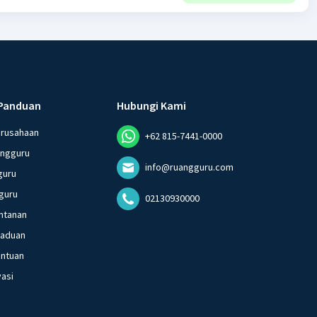
Panduan
Hubungi Kami
erusahaan
+62 815-7441-0000
angguru
info@ruangguru.com
guru
guru
02130930000
ntanan
gaduan
entuan
vasi