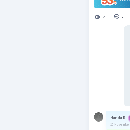
2
2
Nanda R
23 November 